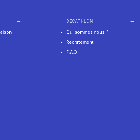
DECATHLON
raison
Qui sommes nous ?
Recrutement
F.A.Q