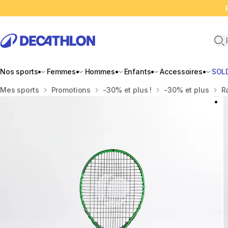
Ope
Nos sports
Femmes
Hommes
Enfants
Accessoires
SOL
Accueil
Mes sports
Promotions
-30% et plus !
-30% et plus
R