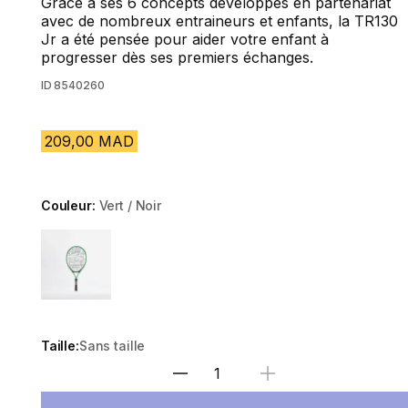
Grâce à ses 6 concepts développés en partenariat
avec de nombreux entraineurs et enfants, la TR130
Jr a été pensée pour aider votre enfant à
progresser dès ses premiers échanges.
ID
8540260
209,00 MAD
Couleur:
Vert / Noir
Choose a variant
Taille:
Sans taille
Sélectionnez la quantité