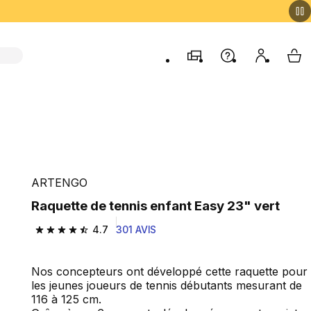
Magasins
Aide
Mon comp
My 
ARTENGO
Raquette de tennis enfant Easy 23" vert
4.7
301 AVIS
4.7 out of 5 stars from 301 reviews
Nos concepteurs ont développé cette raquette pour
les jeunes joueurs de tennis débutants mesurant de
116 à 125 cm.