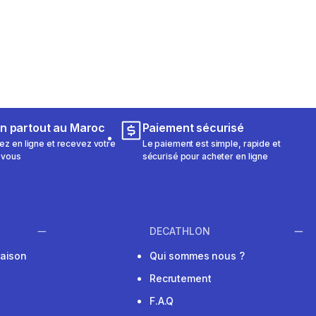
on partout au Maroc
Paiement sécurisé
 en ligne et recevez votre
Le paiement est simple, rapide et
 vous
sécurisé pour acheter en ligne
DECATHLON
raison
Qui sommes nous ?
Recrutement
F.A.Q