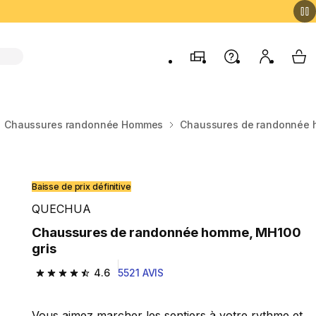
Magasins
Aide
Mon comp
My 
Chaussures randonnée Hommes
Chaussures de randonnée 
Baisse de prix définitive
QUECHUA
Chaussures de randonnée homme, MH100
gris
4.6
5521 AVIS
4.6 out of 5 stars from 5521 reviews
Vous aimez marcher les sentiers à votre rythme et