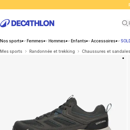
Ope
Nos sports
Femmes
Hommes
Enfants
Accessoires
SOL
Accueil
Mes sports
Randonnée et trekking
Chaussures et sandales