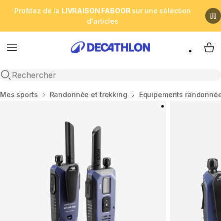
Profitez de la
LIVRAISON FABOOR
sur une sélection
d'articles
Menu
My 
Open search
Accueil
Mes sports
Randonnée et trekking
Équipements randonnée 