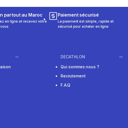
on partout au Maroc
Paiement sécurisé
 en ligne et recevez votre
Le paiement est simple, rapide et
 vous
sécurisé pour acheter en ligne
DECATHLON
raison
Qui sommes nous ?
Recrutement
F.A.Q