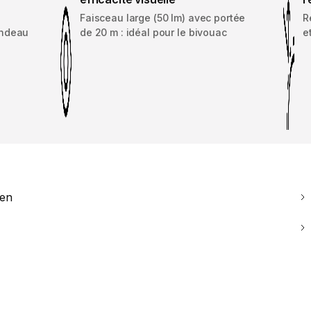
Faisceau large (50 lm) avec portée
R
andeau
de 20 m : idéal pour le bivouac
e
ien