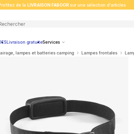
Profitez de la
LIVRAISON FABOOR
sur une sélection d'articles
n search
DES
Livraison gratuite
Services
lairage, lampes et batteries camping
Lampes frontales
Lamp