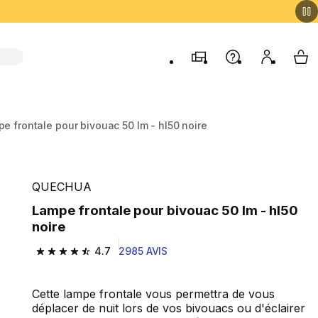
Magasins
Aide
Mon comp
My 
e frontale pour bivouac 50 lm - hl50 noire
QUECHUA
Lampe frontale pour bivouac 50 lm - hl50
noire
4.7
2985 AVIS
4.7 out of 5 stars from 2985 reviews
Cette lampe frontale vous permettra de vous
déplacer de nuit lors de vos bivouacs ou d'éclairer