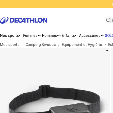
Ope
Nos sports
Femmes
Hommes
Enfants
Accessoires
SOL
Accueil
Mes sports
Camping Bivouac
Équipement et Hygiène
Éc