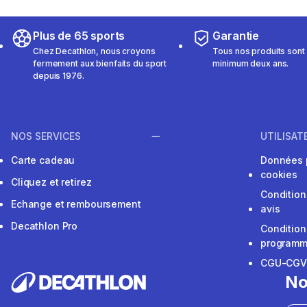
Plus de 65 sports
Garantie
Chez Decathlon, nous croyons
Tous nos produits sont 
fermement aux bienfaits du sport
minimum deux ans.
depuis 1976.
NOS SERVICES
UTILISAT
Carte cadeau
Données 
cookies
Cliquez et retirez
Condition
Echange et remboursement
avis
Decathlon Pro
Condition
programme
CGU-CG
No