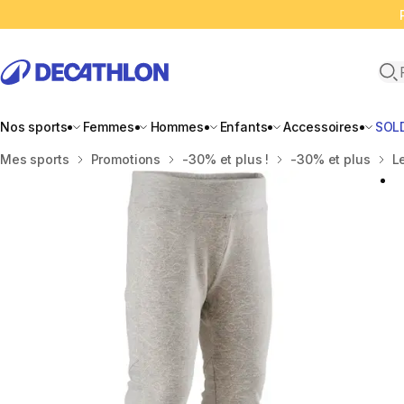
Ope
Nos sports
Femmes
Hommes
Enfants
Accessoires
SOL
Accueil
Mes sports
Promotions
-30% et plus !
-30% et plus
L