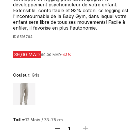
développement psychomoteur de votre enfant.
Extensible, confortable et 93% coton, ce legging est
l'incontournable de la Baby Gym, dans lequel votre
enfant sera libre de tous ses mouvements! Facile à
enfiler, il favorise en plus l'autonomie.
ID
8516764
39,00 MAD
Prix avant la réduction
69,00 MAD
-43%
Couleur:
Gris
Choose a variant
Taille:
12 Mois / 73-75 cm