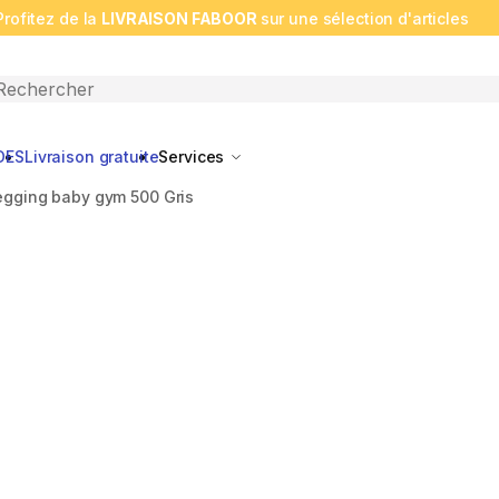
Profitez de la
LIVRAISON FABOOR
sur une sélection d'articles
n search
DES
Livraison gratuite
Services
egging baby gym 500 Gris