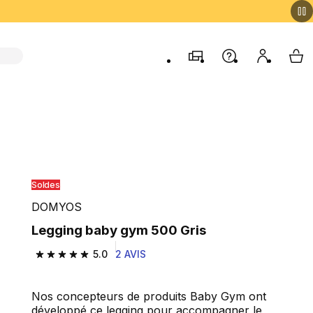
Magasins
Aide
Mon comp
My 
Soldes
DOMYOS
Legging baby gym 500 Gris
5.0
2 AVIS
5.0 out of 5 stars from 2 reviews
Nos concepteurs de produits Baby Gym ont
développé ce legging pour accompagner le