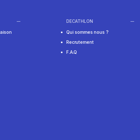
DECATHLON
raison
Qui sommes nous ?
Recrutement
F.A.Q