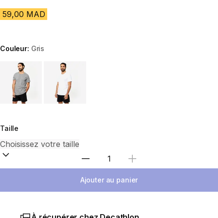
59,00 MAD
Couleur:
Gris
Choose a variant
Taille
Sélectionnez la quantité
Ajouter au panier
À récupérer chez Decathlon