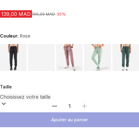
139,00 MAD
Prix avant la réduction
199,00 MAD
-30%
Couleur:
Rose
Choose a variant
Taille
Sélectionnez la quantité
Ajouter au panier