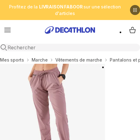
Profitez de la
LIVRAISON FABOOR
sur une sélection
d'articles
Menu
My 
Open search
Accueil
Mes sports
Marche
Vêtements de marche
Pantalons et 