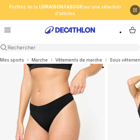
Profitez de la
LIVRAISON FABOOR
sur une sélection
d'articles
Menu
My 
Open search
Accueil
Mes sports
Marche
Vêtements de marche
Sous vêtemen