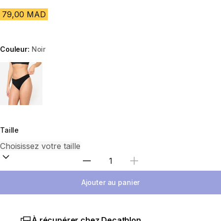
79,00 MAD
Couleur:
Noir
Choose a variant
Taille
Sélectionnez la quantité
Ajouter au panier
À récupérer chez Decathlon