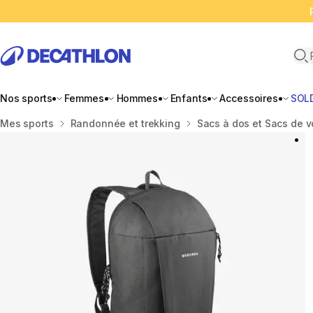
Ope
Nos sports
Femmes
Hommes
Enfants
Accessoires
SOL
Accueil
Mes sports
Randonnée et trekking
Sacs à dos et Sacs de 