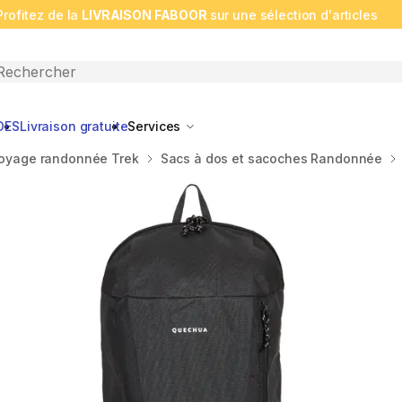
Profitez de la
LIVRAISON FABOOR
sur une sélection d'articles
n search
DES
Livraison gratuite
Services
voyage randonnée Trek
Sacs à dos et sacoches Randonnée