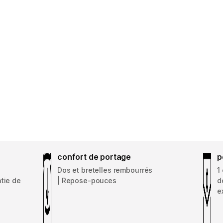
confort de portage
p
Dos et bretelles rembourrés
1
ntie de
| Repose-pouces
d
e