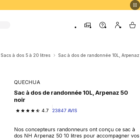
Magasins
Aide
Mon comp
My 
Sacs à dos 5 à 20 litres
Sac à dos de randonnée 10L, Arpenaz 
QUECHUA
Sac à dos de randonnée 10L, Arpenaz 50
noir
4.7
23847 AVIS
4.7 out of 5 stars from 23847 reviews
Nos concepteurs randonneurs ont conçu ce sac à
dos NH Arpenaz 50 10 litres pour accompagner vos