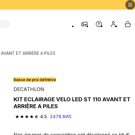
Magasins
Aide
Mon comp
My 
 AVANT ET ARRIÈRE A PILES
Baisse de prix définitive
DECATHLON
KIT ECLAIRAGE VELO LED ST 110 AVANT ET
ARRIÈRE A PILES
4.5
2478 AVIS
4.5 out of 5 stars from 2478 reviews
Nos équipes de conception ont développé ce kit d'