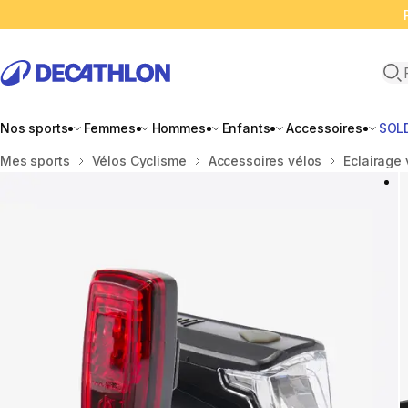
Ope
Nos sports
Femmes
Hommes
Enfants
Accessoires
SOL
Accueil
Mes sports
Vélos Cyclisme
Accessoires vélos
Eclairage 