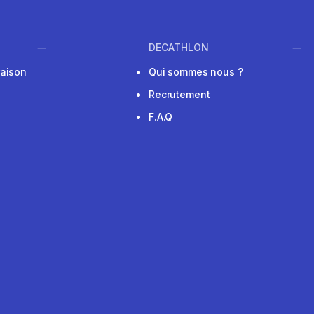
DECATHLON
raison
Qui sommes nous ?
Recrutement
F.A.Q