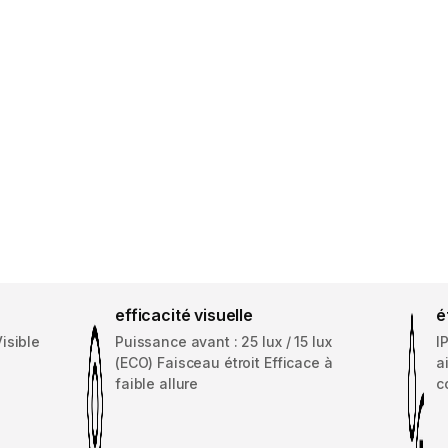
efficacité visuelle
é
isible
Puissance avant : 25 lux / 15 lux
I
(ECO) Faisceau étroit Efficace à
a
faible allure
c