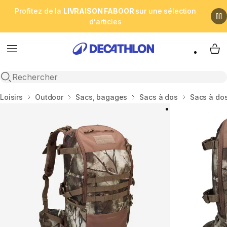
Profitez de la
LIVRAISON FABOOR
sur une sélection
d'articles
Menu
My 
Open search
Accueil
Loisirs
Outdoor
Sacs, bagages
Sacs à dos
Sacs à dos