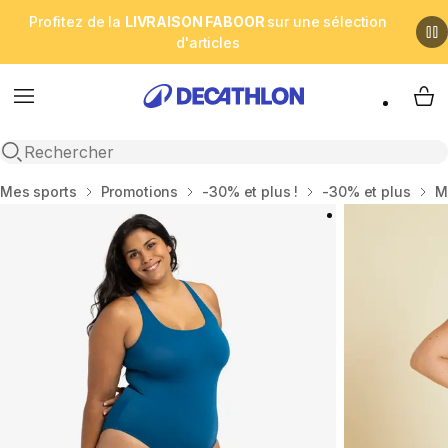
Profitez de la
LIVRAISON FABOOR
sur une sélection
d'articles
Menu
My 
Open search
Accueil
Mes sports
Promotions
-30% et plus !
-30% et plus
M