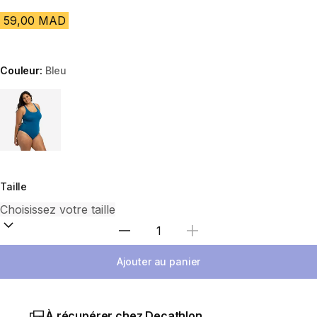
59,00 MAD
Couleur:
Bleu
Choose a variant
Taille
Sélectionnez la quantité
Ajouter au panier
À récupérer chez Decathlon