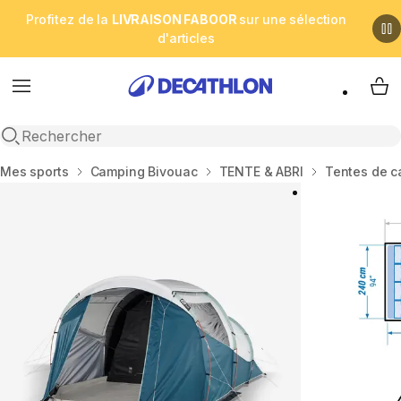
Profitez de la
LIVRAISON FABOOR
sur une sélection
d'articles
Menu
My 
Open search
Accueil
Mes sports
Camping Bivouac
TENTE & ABRI
Tentes de 