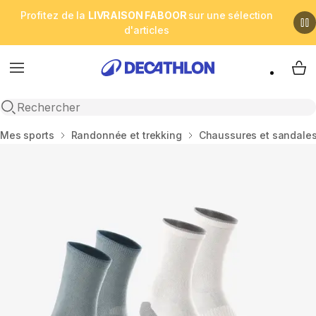
Profitez de la
LIVRAISON FABOOR
sur une sélection
d'articles
Menu
My 
Open search
Accueil
Mes sports
Randonnée et trekking
Chaussures et sandales