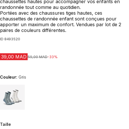
chaussettes hautes pour accompagner vos enfants en
randonnée tout comme au quotidien.
Portées avec des chaussures tiges hautes, ces
chaussettes de randonnée enfant sont conçues pour
apporter un maximum de confort. Vendues par lot de 2
paires de couleurs différentes.
ID
8493520
39,00 MAD
Prix avant la réduction
59,00 MAD
-33%
Couleur:
Gris
Choose a variant
Taille