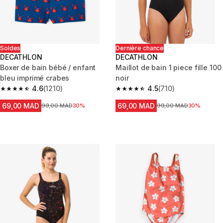
Soldes
Dernière chance
DECATHLON
DECATHLON
Boxer de bain bébé / enfant
Maillot de bain 1 piece fille 100
bleu imprimé crabes
noir
4.6
(1210)
4.5
(710)
4.6 out of 5 stars from 1210 reviews
4.5 out of 5 stars from 710 rev
69,00 MAD
69,00 MAD
Prix avant la réduction
99,00 MAD
30%
Prix avant la réduction
99,00 MAD
30%