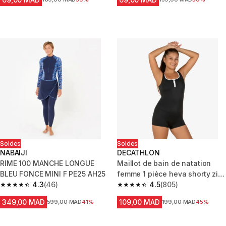
Soldes
Soldes
NABAIJI
DECATHLON
RIME 100 MANCHE LONGUE
Maillot de bain de natation
BLEU FONCE MINI F PE25 AH25
femme 1 pièce heva shorty zip
4.3
(46)
noir
4.5
(805)
4.3 out of 5 stars from 46 reviews
4.5 out of 5 stars from 805 rev
349,00 MAD
109,00 MAD
Prix avant la réduction
599,00 MAD
41%
Prix avant la réduction
199,00 MAD
45%