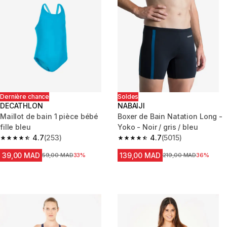
Dernière chance
Soldes
DECATHLON
NABAIJI
Maillot de bain 1 pièce bébé
Boxer de Bain Natation Long -
fille bleu
Yoko - Noir / gris / bleu
4.7
(253)
4.7
(5015)
4.7 out of 5 stars from 253 reviews
4.7 out of 5 stars from 5015 re
39,00 MAD
139,00 MAD
Prix avant la réduction
59,00 MAD
33%
Prix avant la réduction
219,00 MAD
36%