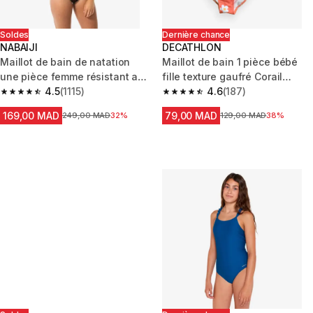
Soldes
Dernière chance
NABAIJI
DECATHLON
Maillot de bain de natation
Maillot de bain 1 pièce bébé
une pièce femme résistant au
fille texture gaufré Corail
chlore Kamiye imo noir
4.5
(1115)
imprimé Fleurs
4.6
(187)
4.5 out of 5 stars from 1115 reviews
4.6 out of 5 stars from 187 rev
169,00 MAD
79,00 MAD
Prix avant la réduction
249,00 MAD
32%
Prix avant la réduction
129,00 MAD
38%