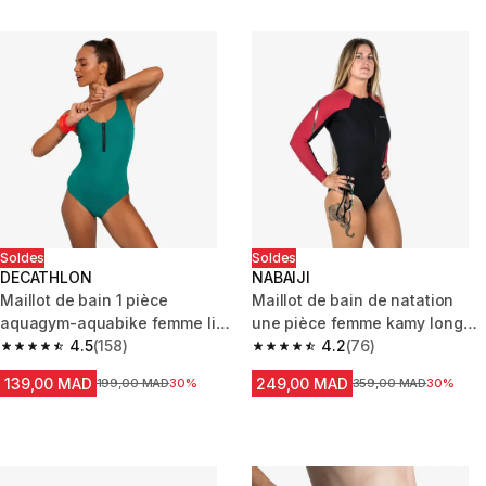
Soldes
Soldes
DECATHLON
NABAIJI
Maillot de bain 1 pièce
Maillot de bain de natation
aquagym-aquabike femme lio
une pièce femme kamy long
bleu
4.5
(158)
noir rubi
4.2
(76)
4.5 out of 5 stars from 158 reviews
4.2 out of 5 stars from 76 revi
139,00 MAD
249,00 MAD
Prix avant la réduction
199,00 MAD
30%
Prix avant la réduction
359,00 MAD
30%