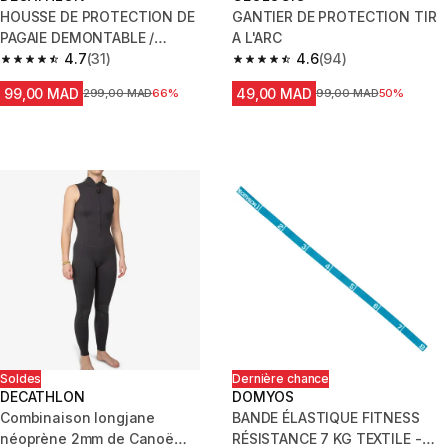
HOUSSE DE PROTECTION DE
GANTIER DE PROTECTION TIR
PAGAIE DEMONTABLE /
A L'ARC
REGLABLE DE STAND UP
4.7
(31)
4.6
(94)
4.7 out of 5 stars from 31 reviews
4.6 out of 5 stars from 94 revi
PADDLE
99,00 MAD
49,00 MAD
Prix avant la réduction
299,00 MAD
66%
Prix avant la réduction
99,00 MAD
50%
Soldes
Dernière chance
DECATHLON
DOMYOS
Combinaison longjane
BANDE ÉLASTIQUE FITNESS
néoprène 2mm de Canoë
RÉSISTANCE 7 KG TEXTILE -