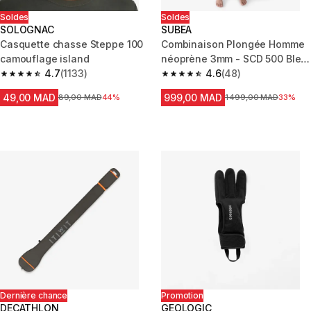
Soldes
Soldes
SOLOGNAC
SUBEA
Casquette chasse Steppe 100
Combinaison Plongée Homme
camouflage island
néoprène 3mm - SCD 500 Bleu
4.7
(1133)
turquin
4.6
(48)
4.7 out of 5 stars from 1133 reviews
4.6 out of 5 stars from 48 revi
49,00 MAD
999,00 MAD
Prix avant la réduction
89,00 MAD
44%
Prix avant la réduction
1 499,00 MAD
33%
Dernière chance
Promotion
DECATHLON
GEOLOGIC