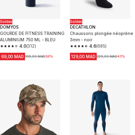
Soldes
Soldes
DOMYOS
DECATHLON
GOURDE DE FITNESS TRAINING
Chaussons plongée néoprène
ALUMINIUM 750 ML - BLEU
3mm - noir
4.0
(312)
4.6
(685)
4.0 out of 5 stars from 312 reviews
4.6 out of 5 stars from 685 rev
69,00 MAD
129,00 MAD
Prix avant la réduction
109,00 MAD
36%
Prix avant la réduction
229,00 MAD
43%