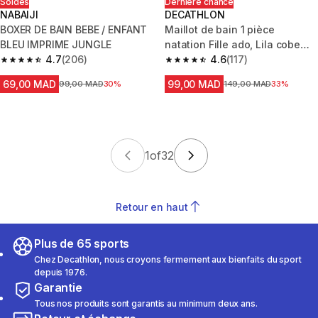
Soldes
Dernière chance
NABAIJI
DECATHLON
BOXER DE BAIN BEBE / ENFANT
Maillot de bain 1 pièce
BLEU IMPRIME JUNGLE
natation Fille ado, Lila cobe
4.7
(206)
bleu
4.6
(117)
4.7 out of 5 stars from 206 reviews
4.6 out of 5 stars from 117 revi
69,00 MAD
99,00 MAD
Prix avant la réduction
99,00 MAD
30%
Prix avant la réduction
149,00 MAD
33%
1
of
32
Retour en haut
Plus de 65 sports
Chez Decathlon, nous croyons fermement aux bienfaits du sport
depuis 1976.
Garantie
Tous nos produits sont garantis au minimum deux ans.