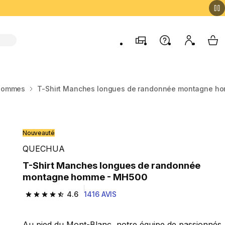
Magasins
Aide
Mon comp
My 
 Hommes
T-Shirt Manches longues de randonnée montagne h
Nouveauté
QUECHUA
T-Shirt Manches longues de randonnée
montagne homme - MH500
4.6
1416 AVIS
4.6 out of 5 stars from 1416 reviews
Au pied du Mont-Blanc, notre équipe de passionnés