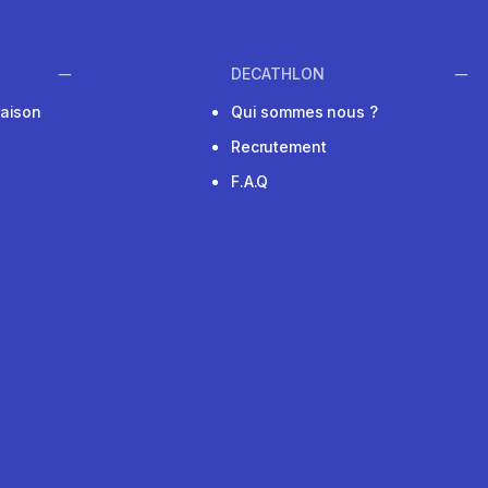
DECATHLON
raison
Qui sommes nous ?
Recrutement
F.A.Q