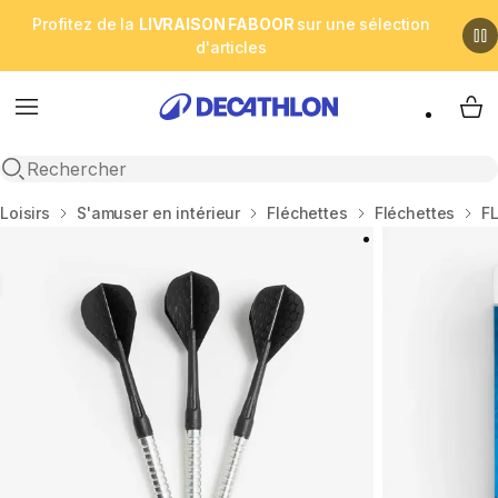
Profitez de la
LIVRAISON FABOOR
sur une sélection
d'articles
Menu
My 
Open search
Accueil
Loisirs
S'amuser en intérieur
Fléchettes
Fléchettes
F