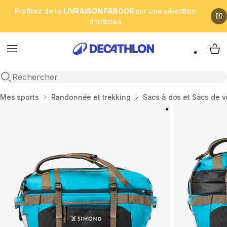
Profitez de la
LIVRAISON FABOOR
sur une sélection
d'articles
Menu
My 
Open search
Accueil
Mes sports
Randonnée et trekking
Sacs à dos et Sacs de 