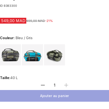
ID
8383300
549,00 MAD
Prix avant la réduction
699,00 MAD
-21%
Couleur:
Bleu / Gris
Choose a variant
Taille:
40 L
Sélectionnez la quantité
Ajouter au panier