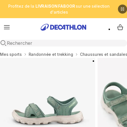
Profitez de la
LIVRAISON FABOOR
sur une sélection
d'articles
Menu
My 
Open search
Accueil
Mes sports
Randonnée et trekking
Chaussures et sandales