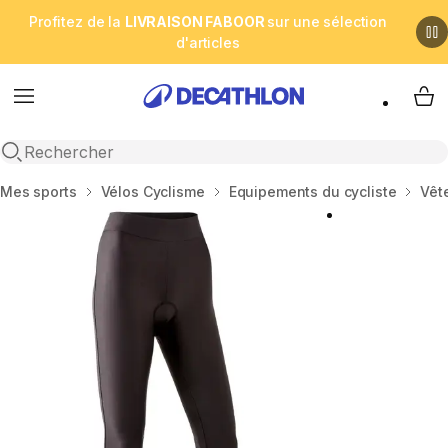
Profitez de la
LIVRAISON FABOOR
sur une sélection
d'articles
Menu
My 
Open search
Accueil
Mes sports
Vélos Cyclisme
Equipements du cycliste
Vêt