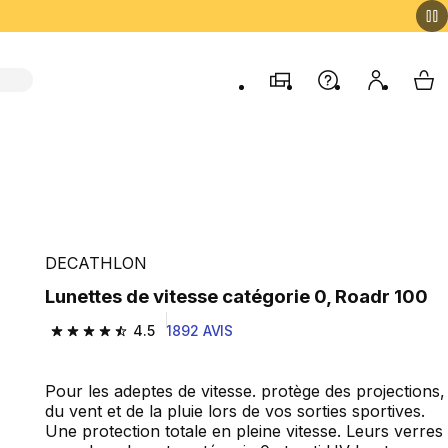
Magasins
Aide
Mon comp
My 
DECATHLON
Lunettes de vitesse catégorie 0, Roadr 100
4.5
1892 AVIS
4.5 out of 5 stars from 1892 reviews
Pour les adeptes de vitesse. protège des projections,
du vent et de la pluie lors de vos sorties sportives.
Une protection totale en pleine vitesse. Leurs verres