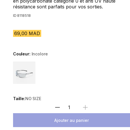
en polycarbonate catégorie 0 et anti UV haute
résistance sont parfaits pour vos sorties.
ID
8118518
69,00 MAD
Couleur:
Incolore
Choose a variant
Taille:
NO SIZE
Sélectionnez la quantité
Ajouter au panier