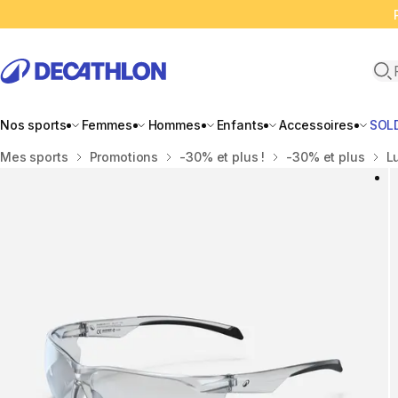
Ope
Nos sports
Femmes
Hommes
Enfants
Accessoires
SOL
Accueil
Mes sports
Promotions
-30% et plus !
-30% et plus
L