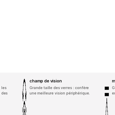
champ de vision
m
 les
Grande taille des verres : confère
G
, des
une meilleure vision périphérique.
e