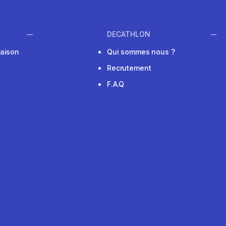
DECATHLON
raison
Qui sommes nous ?
Recrutement
F.A.Q