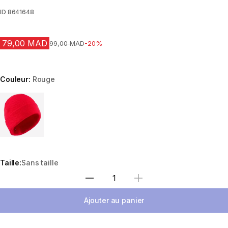
ID
8641648
79,00 MAD
Prix avant la réduction
99,00 MAD
-20%
Couleur:
Rouge
Choose a variant
Taille:
Sans taille
Sélectionnez la quantité
Ajouter au panier