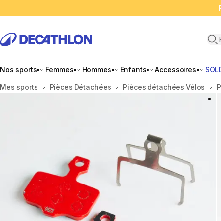
Ope
Nos sports
Femmes
Hommes
Enfants
Accessoires
SOL
Accueil
Mes sports
Pièces Détachées
Pièces détachées Vélos
P