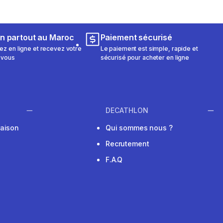
on partout au Maroc
Paiement sécurisé
 en ligne et recevez votre
Le paiement est simple, rapide et
 vous
sécurisé pour acheter en ligne
DECATHLON
raison
Qui sommes nous ?
Recrutement
F.A.Q