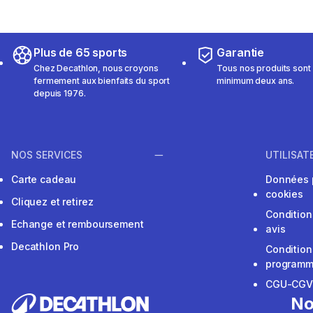
Plus de 65 sports
Garantie
Chez Decathlon, nous croyons
Tous nos produits sont 
fermement aux bienfaits du sport
minimum deux ans.
depuis 1976.
NOS SERVICES
UTILISAT
Carte cadeau
Données 
cookies
Cliquez et retirez
Condition
Echange et remboursement
avis
Decathlon Pro
Condition
programme
CGU-CG
No