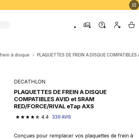
Magasins
Aide
Mon comp
My 
frein à disque
PLAQUETTES DE FREIN A DISQUE COMPATIBLES A
DECATHLON
PLAQUETTES DE FREIN A DISQUE
COMPATIBLES AVID et SRAM
RED/FORCE/RIVAL eTap AXS
4.4
339 AVIS
4.4 out of 5 stars from 339 reviews
Conçues pour remplacer vos plaquettes de frein à