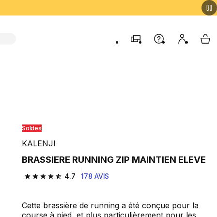
Magasins
Aide
Mon comp
My 
Soldes
KALENJI
BRASSIERE RUNNING ZIP MAINTIEN ELEVE
4.7
178 AVIS
4.7 out of 5 stars from 178 reviews
Cette brassière de running a été conçue pour la
course à pied, et plus particulièrement pour les