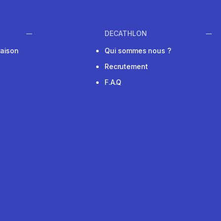
DECATHLON
raison
Qui sommes nous ?
Recrutement
F.A.Q