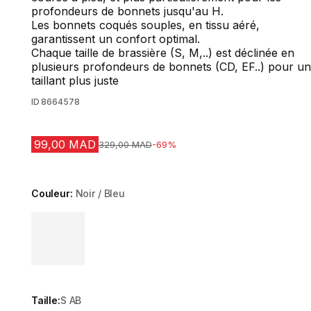
profondeurs de bonnets jusqu'au H.
Les bonnets coqués souples, en tissu aéré,
garantissent un confort optimal.
Chaque taille de brassière (S, M,..) est déclinée en
plusieurs profondeurs de bonnets (CD, EF..) pour un
taillant plus juste
ID
8664578
99,00 MAD
Prix avant la réduction
329,00 MAD
-69%
Couleur:
Noir / Bleu
Choose a variant
Taille:
S AB