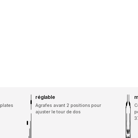
réglable
m
oplates
Agrafes avant 2 positions pour
C
ajuster le tour de dos
p
3