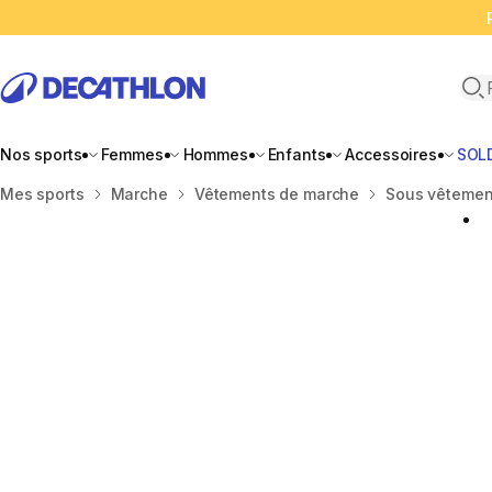
Ope
Nos sports
Femmes
Hommes
Enfants
Accessoires
SOL
Accueil
Mes sports
Marche
Vêtements de marche
Sous vêtemen