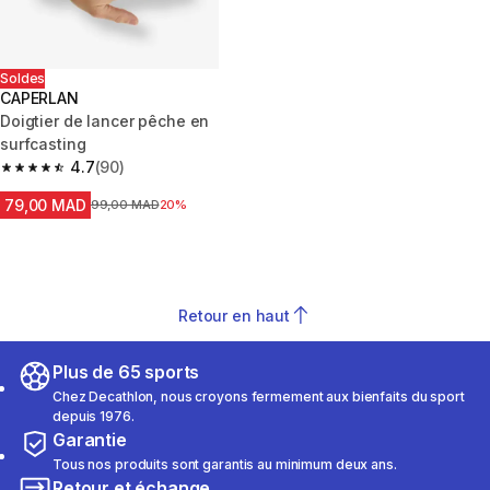
Soldes
CAPERLAN
Doigtier de lancer pêche en
surfcasting
4.7
(90)
4.7 out of 5 stars from 90 reviews
79,00 MAD
Prix avant la réduction
99,00 MAD
20%
Retour en haut
Plus de 65 sports
Chez Decathlon, nous croyons fermement aux bienfaits du sport
depuis 1976.
Garantie
Tous nos produits sont garantis au minimum deux ans.
Retour et échange