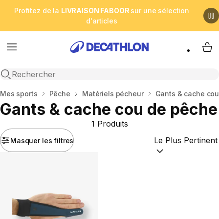
Profitez de la
LIVRAISON FABOOR
sur une sélection
d'articles
Menu
My 
Open search
Accueil
Mes sports
Pêche
Matériels pécheur
Gants & cache cou
Gants & cache cou de pêche
1 Produits
Masquer les filtres
Trier par :
(optional