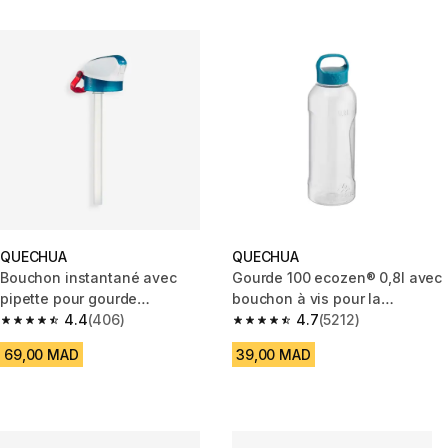
QUECHUA
QUECHUA
Bouchon instantané avec
Gourde 100 ecozen® 0,8l avec
pipette pour gourde
bouchon à vis pour la
randonnée 900
4.4
(406)
randonnée
4.7
(5212)
4.4 out of 5 stars from 406 reviews
4.7 out of 5 stars from 5212 re
69,00 MAD
39,00 MAD