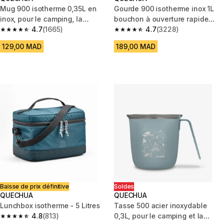
Mug 900 isotherme 0,35L en
Gourde 900 isotherme inox 1L
inox, pour le camping, la
bouchon à ouverture rapide
randonnée/trekking - beige
4.7
(1665)
pour la randonnée - gris
4.7
(3228)
4.7 out of 5 stars from 1665 reviews
4.7 out of 5 stars from 3228 re
129,00 MAD
189,00 MAD
Baisse de prix définitive
Soldes
QUECHUA
QUECHUA
Lunchbox isotherme - 5 Litres
Tasse 500 acier inoxydable
4.8
(813)
0,3L, pour le camping et la