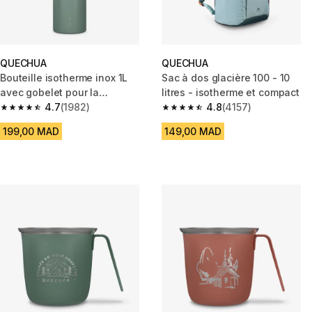
QUECHUA
QUECHUA
Bouteille isotherme inox 1L
Sac à dos glacière 100 - 10
avec gobelet pour la
litres - isotherme et compact
randonnée - vert fumé
4.7
(1982)
4.8
(4157)
4.7 out of 5 stars from 1982 reviews
4.8 out of 5 stars from 4157 re
199,00 MAD
149,00 MAD