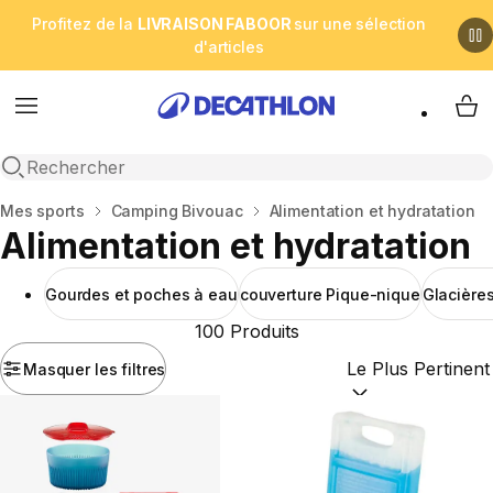
Profitez de la
LIVRAISON FABOOR
sur une sélection
d'articles
Menu
My 
Open search
Accueil
Mes sports
Camping Bivouac
Alimentation et hydratation
Alimentation et hydratation
Gourdes et poches à eau
couverture Pique-nique
Glacières
100 Produits
Masquer les filtres
Trier par :
(optional