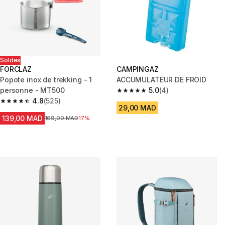
Soldes
FORCLAZ
CAMPINGAZ
Popote inox de trekking - 1
ACCUMULATEUR DE FROID
personne - MT500
5.0
(4)
5.0 out of 5 stars from 4 review
4.8
(525)
4.8 out of 5 stars from 525 reviews
29,00 MAD
139,00 MAD
Prix avant la réduction
169,00 MAD
17%