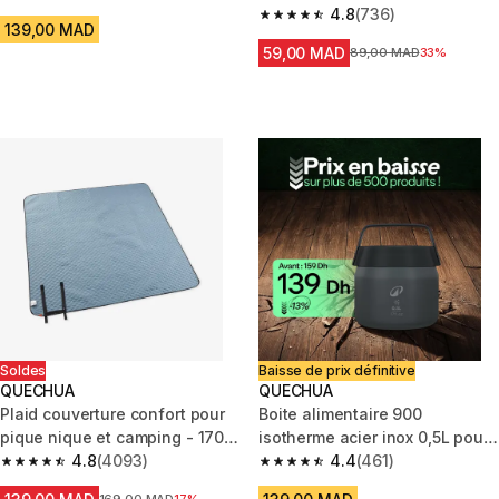
4.8 out of 5 stars from 813 reviews
randonnée - Bleue.
4.8
(736)
4.8 out of 5 stars from 736 rev
139,00 MAD
59,00 MAD
Prix avant la réduction
89,00 MAD
33%
Soldes
Baisse de prix définitive
QUECHUA
QUECHUA
Plaid couverture confort pour
Boite alimentaire 900
pique nique et camping - 170 x
isotherme acier inox 0,5L pour
140 cm
4.8
(4093)
le camping, randonnée/trek
4.4
(461)
4.8 out of 5 stars from 4093 reviews
4.4 out of 5 stars from 461 rev