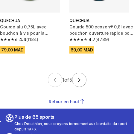
QUECHUA
QUECHUA
Gourde alu 0,75L avec
Gourde 500 ecozen® 0,8l avec
bouchon à vis pour la
bouchon ouverture rapide pour
randonnée
4.4
(1184)
la randonnée - Bleu
4.7
(4789)
4.4 out of 5 stars from 1184 reviews
4.7 out of 5 stars from 4789 r
79,00 MAD
69,00 MAD
1
of
5
Retour en haut
Plus de 65 sports
Chez Decathlon, nous croyons fermement aux bienfaits du sport
depuis 1976.