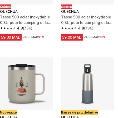
Soldes
Soldes
QUECHUA
QUECHUA
Tasse 500 acier inoxydable
Tasse 500 acier inoxydable
0,3L, pour le camping et la
0,3L, pour le camping et la
randonnée - Verte.
4.8
(736)
randonnée - Rouge.
4.8
(736)
4.8 out of 5 stars from 736 reviews
4.8 out of 5 stars from 736 rev
59,00 MAD
59,00 MAD
Prix avant la réduction
89,00 MAD
33%
Prix avant la réduction
89,00 MAD
33%
Nouveauté
Baisse de prix définitive
QUECHUA
QUECHUA