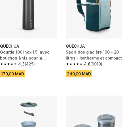
QUECHUA
QUECHUA
Gourde 100 inox 1,5l avec
Sac à dos glacière 100 - 20
bouchon à vis pour la
litres - isotherme et compact
randonnée gris
4.3
(425)
4.8
(6019)
4.3 out of 5 stars from 425 reviews
4.8 out of 5 stars from 6019 re
179,00 MAD
249,00 MAD