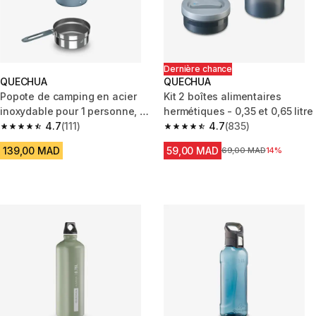
Dernière chance
QUECHUA
QUECHUA
Popote de camping en acier
Kit 2 boîtes alimentaires
inoxydable pour 1 personne, 6
hermétiques - 0,35 et 0,65 litre
éléments.
4.7
(111)
4.7
(835)
4.7 out of 5 stars from 111 reviews
4.7 out of 5 stars from 835 rev
139,00 MAD
59,00 MAD
Prix avant la réduction
69,00 MAD
14%