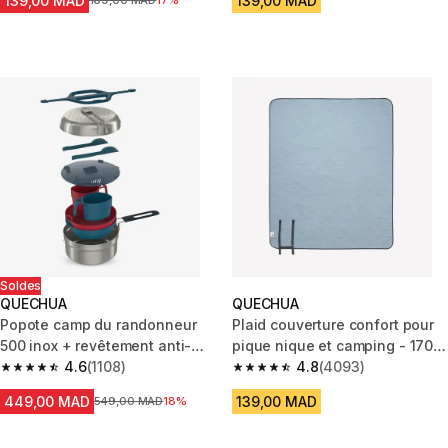
139,00 MAD
139,00 MAD
Prix avant la réduction
169,00 MAD
17%
Soldes
QUECHUA
QUECHUA
Popote camp du randonneur
Plaid couverture confort pour
500 inox + revêtement anti-
pique nique et camping - 170 x
adhésif 2 personnes 2,1l
4.6
(1108)
140 cm
4.8
(4093)
4.6 out of 5 stars from 1108 reviews
4.8 out of 5 stars from 4093 r
449,00 MAD
139,00 MAD
Prix avant la réduction
549,00 MAD
18%