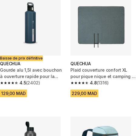
Baisse de prix définitive
QUECHUA
QUECHUA
Gourde alu 1,5l avec bouchon
Plaid couverture confort XL
à ouverture rapide pour la
pour pique nique et camping -
randonnée bleu
4.5
(2402)
210 x 170 cm
4.8
(1316)
4.5 out of 5 stars from 2402 reviews
4.8 out of 5 stars from 1316 re
129,00 MAD
229,00 MAD