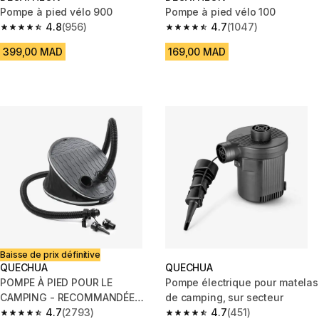
Pompe à pied vélo 900
Pompe à pied vélo 100
4.8
(956)
4.7
(1047)
4.8 out of 5 stars from 956 reviews
4.7 out of 5 stars from 1047 re
399,00 MAD
169,00 MAD
Baisse de prix définitive
QUECHUA
QUECHUA
POMPE À PIED POUR LE
Pompe électrique pour matelas
CAMPING - RECOMMANDÉE
de camping, sur secteur
POUR LES MATELAS
4.7
(2793)
4.7
(451)