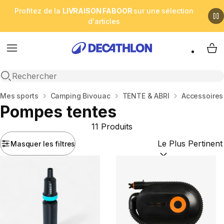
Profitez de la
LIVRAISON FABOOR
sur une sélection
d'articles
Menu
My 
Open search
Accueil
Mes sports
Camping Bivouac
TENTE & ABRI
Accessoires
Pompes tentes
11 Produits
Masquer les filtres
Trier par :
(optional