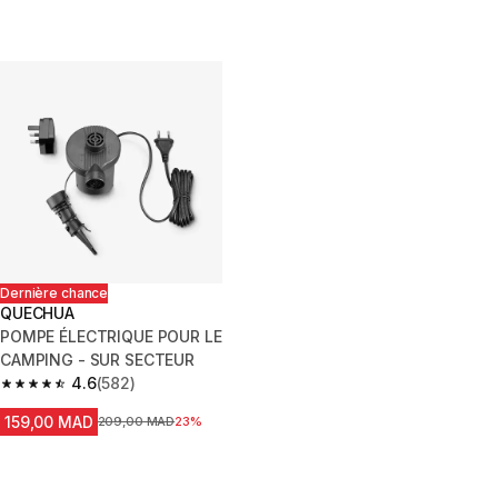
Dernière chance
QUECHUA
POMPE ÉLECTRIQUE POUR LE
CAMPING - SUR SECTEUR
4.6
(582)
4.6 out of 5 stars from 582 reviews
159,00 MAD
Prix avant la réduction
209,00 MAD
23%