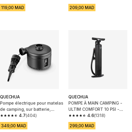
4.7 out of 5 stars from 2793 reviews
4.7 out of 5 stars from 451 rev
GONFLABLES
119,00 MAD
209,00 MAD
QUECHUA
QUECHUA
Pompe électrique pour matelas
POMPE À MAIN CAMPING -
de camping, sur batterie,
ULTIM COMFORT 10 PSI -
rechargeable en USB-C
4.7
(404)
RECOMMANDÉE POUR TENTE
4.6
(1318)
4.7 out of 5 stars from 404 reviews
4.6 out of 5 stars from 1318 re
GONFLABLE
349,00 MAD
299,00 MAD