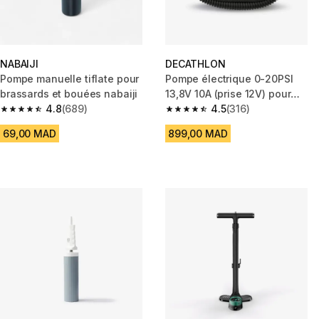
NABAIJI
DECATHLON
Pompe manuelle tiflate pour
Pompe électrique 0-20PSI
brassards et bouées nabaiji
13,8V 10A (prise 12V) pour
4.8
(689)
stand up paddle et kayaks
4.5
(316)
4.8 out of 5 stars from 689 reviews
4.5 out of 5 stars from 316 rev
69,00 MAD
899,00 MAD