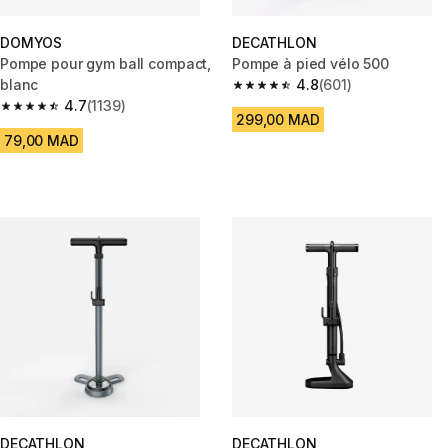
DOMYOS
DECATHLON
Pompe pour gym ball compact,
Pompe à pied vélo 500
blanc
4.8
(601)
4.8 out of 5 stars from 601 rev
4.7
(1139)
4.7 out of 5 stars from 1139 reviews
299,00 MAD
79,00 MAD
DECATHLON
DECATHLON