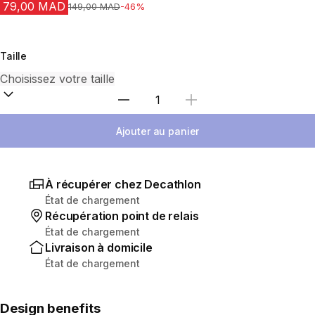
79,00 MAD
Prix avant la réduction
149,00 MAD
-46%
Taille
Sélectionnez la quantité
Ajouter au panier
À récupérer chez Decathlon
État de chargement
Récupération point de relais
État de chargement
Livraison à domicile
État de chargement
Design benefits