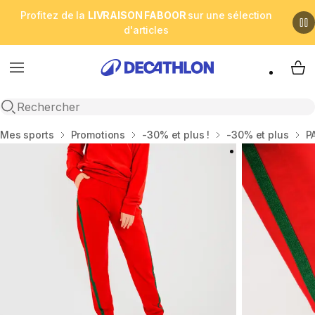
Profitez de la
LIVRAISON FABOOR
sur une sélection
d'articles
Menu
My 
Open search
Accueil
Mes sports
Promotions
-30% et plus !
-30% et plus
P