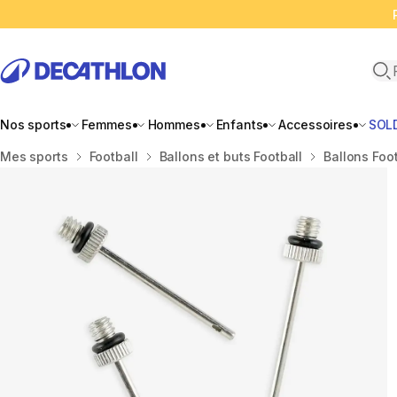
Ope
Nos sports
Femmes
Hommes
Enfants
Accessoires
SOL
Accueil
Mes sports
Football
Ballons et buts Football
Ballons Foot