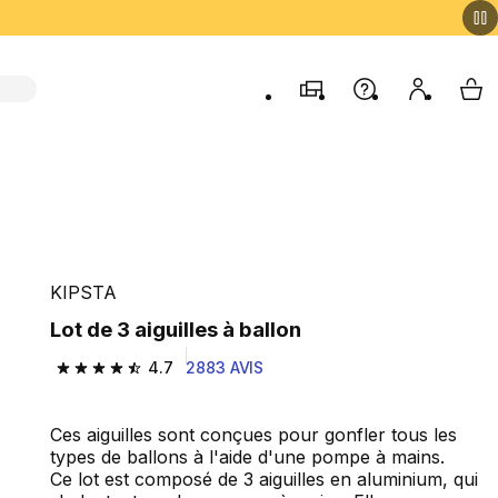
Magasins
Aide
Mon comp
My 
KIPSTA
Lot de 3 aiguilles à ballon
4.7
2883 AVIS
4.7 out of 5 stars from 2883 reviews
Ces aiguilles sont conçues pour gonfler tous les
types de ballons à l'aide d'une pompe à mains.
Ce lot est composé de 3 aiguilles en aluminium, qui