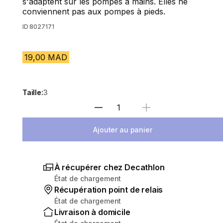
s'adaptent sur les pompes à mains. Elles ne
conviennent pas aux pompes à pieds.
ID
8027171
19,00 MAD
Taille:
3
Sélectionnez la quantité
Ajouter au panier
À récupérer chez Decathlon
État de chargement
Récupération point de relais
État de chargement
Livraison à domicile