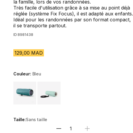
la famille, lors de vos randonnées.
Très facile d'utilisation grâce à sa mise au point déjà
réglée (système Fix Focus), il est adapté aux enfants.
Idéal pour les randonnées par son format compact,
il se transporte partout.
ID
8981438
129,00 MAD
Couleur:
Bleu
Choose a variant
Taille:
Sans taille
Sélectionnez la quantité