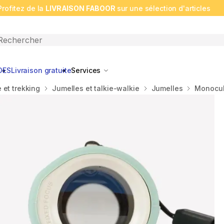
Profitez de la
LIVRAISON FABOOR
sur une sélection d'articles
n search
DES
Livraison gratuite
Services
et trekking
Jumelles et talkie-walkie
Jumelles
Monocula