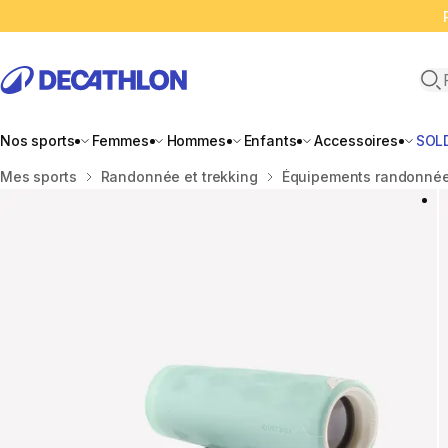
Ope
Nos sports
Femmes
Hommes
Enfants
Accessoires
SOL
Accueil
Mes sports
Randonnée et trekking
Équipements randonnée 