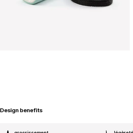
Design benefits
grossissement
légèret