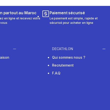
on partout au Maroc
Paiement sécurisé
 en ligne et recevez votre
Le paiement est simple, rapide et
 vous
sécurisé pour acheter en ligne
DECATHLON
raison
Qui sommes nous ?
Recrutement
F.A.Q