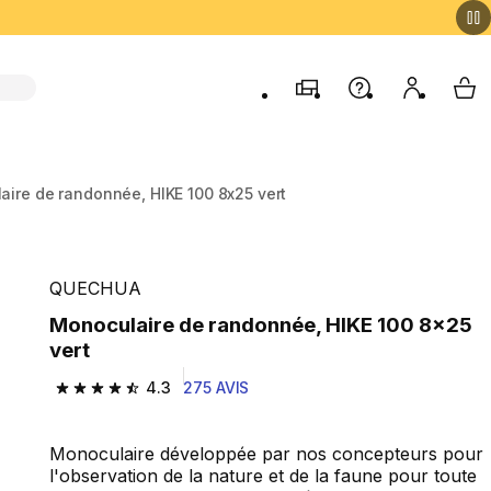
Magasins
Aide
Mon comp
My 
ire de randonnée, HIKE 100 8x25 vert
QUECHUA
Monoculaire de randonnée, HIKE 100 8x25
vert
4.3
275 AVIS
4.3 out of 5 stars from 275 reviews
Monoculaire développée par nos concepteurs pour
l'observation de la nature et de la faune pour toute