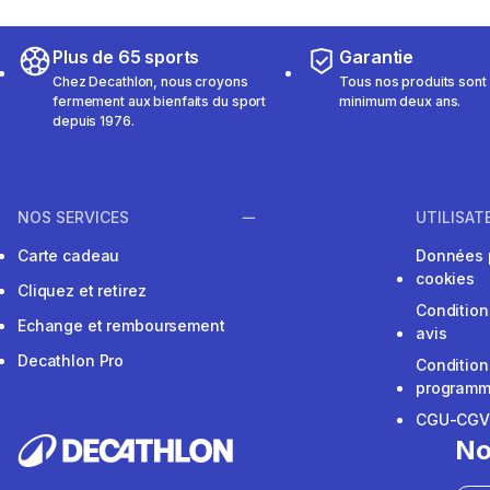
Plus de 65 sports
Garantie
Chez Decathlon, nous croyons
Tous nos produits sont 
fermement aux bienfaits du sport
minimum deux ans.
depuis 1976.
NOS SERVICES
UTILISAT
Carte cadeau
Données 
cookies
Cliquez et retirez
Condition
Echange et remboursement
avis
Decathlon Pro
Condition
programme
CGU-CG
No