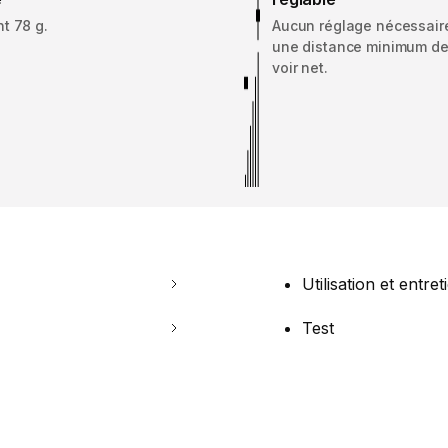
t 78 g.
Aucun réglage nécessair
une distance minimum d
voir net.
Utilisation et entret
Test