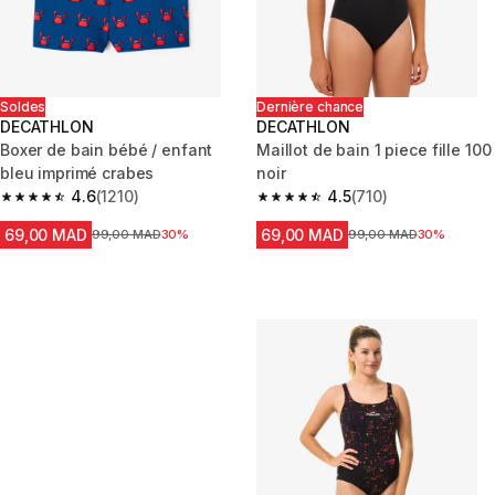
Soldes
Dernière chance
DECATHLON
DECATHLON
Boxer de bain bébé / enfant
Maillot de bain 1 piece fille 100
bleu imprimé crabes
noir
4.6
(1210)
4.5
(710)
4.6 out of 5 stars from 1210 reviews
4.5 out of 5 stars from 710 rev
69,00 MAD
69,00 MAD
Prix avant la réduction
99,00 MAD
30%
Prix avant la réduction
99,00 MAD
30%