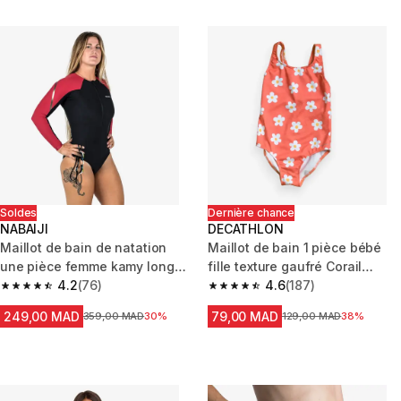
Soldes
Dernière chance
NABAIJI
DECATHLON
Maillot de bain de natation
Maillot de bain 1 pièce bébé
une pièce femme kamy long
fille texture gaufré Corail
noir rubi
4.2
(76)
imprimé Fleurs
4.6
(187)
4.2 out of 5 stars from 76 reviews
4.6 out of 5 stars from 187 rev
249,00 MAD
79,00 MAD
Prix avant la réduction
359,00 MAD
30%
Prix avant la réduction
129,00 MAD
38%