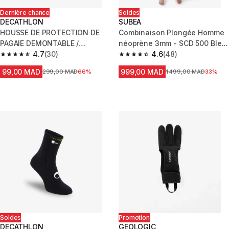
Dernière chance
Soldes
DECATHLON
SUBEA
HOUSSE DE PROTECTION DE
Combinaison Plongée Homme
PAGAIE DEMONTABLE /
néoprène 3mm - SCD 500 Bleu
REGLABLE DE STAND UP
4.7
(30)
turquin
4.6
(48)
4.7 out of 5 stars from 30 reviews
4.6 out of 5 stars from 48 revi
PADDLE
99,00 MAD
999,00 MAD
Prix avant la réduction
299,00 MAD
66%
Prix avant la réduction
1 499,00 MAD
33%
Soldes
Promotion
DECATHLON
GEOLOGIC