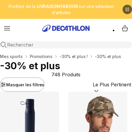
Profitez de la
LIVRAISON FABOOR
sur une sélection
d'articles
Menu
My 
Open search
Accueil
Mes sports
Promotions
-30% et plus !
-30% et plus
-30% et plus
748 Produits
Masquer les filtres
Trier par :
(optional