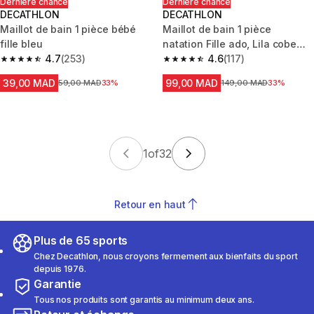
Dernière chance
Dernière chance
DECATHLON
DECATHLON
Maillot de bain 1 pièce bébé
Maillot de bain 1 pièce
fille bleu
natation Fille ado, Lila cobe
4.7
(253)
bleu
4.6
(117)
4.7 out of 5 stars from 253 reviews
4.6 out of 5 stars from 117 revi
39,00 MAD
99,00 MAD
Prix avant la réduction
59,00 MAD
33%
Prix avant la réduction
149,00 MAD
33%
1
of
32
Retour en haut
Plus de 65 sports
Chez Decathlon, nous croyons fermement aux bienfaits du sport
depuis 1976.
Garantie
Tous nos produits sont garantis au minimum deux ans.