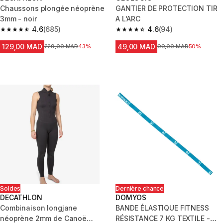
Chaussons plongée néoprène
GANTIER DE PROTECTION TIR
3mm - noir
A L'ARC
4.6
(685)
4.6
(94)
4.6 out of 5 stars from 685 reviews
4.6 out of 5 stars from 94 revi
129,00 MAD
49,00 MAD
Prix avant la réduction
229,00 MAD
43%
Prix avant la réduction
99,00 MAD
50%
Soldes
Dernière chance
DECATHLON
DOMYOS
Combinaison longjane
BANDE ÉLASTIQUE FITNESS
néoprène 2mm de Canoë
RÉSISTANCE 7 KG TEXTILE -