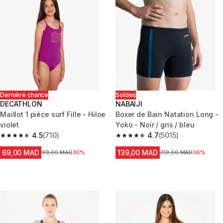
Dernière chance
Soldes
DECATHLON
NABAIJI
Maillot 1 pièce surf Fille - Hiloe
Boxer de Bain Natation Long -
violet
Yoko - Noir / gris / bleu
4.5
(710)
4.7
(5015)
4.5 out of 5 stars from 710 reviews
4.7 out of 5 stars from 5015 re
69,00 MAD
139,00 MAD
Prix avant la réduction
99,00 MAD
30%
Prix avant la réduction
219,00 MAD
36%