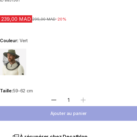
ID
8851561
239,00 MAD
Prix avant la réduction
299,00 MAD
-20%
Couleur:
Vert
Choose a variant
Taille:
59-62 cm
Sélectionnez la quantité
Ajouter au panier
À récupérer chez Decathlon