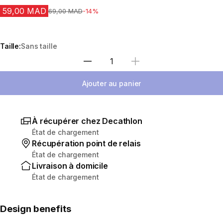
59,00 MAD
Prix avant la réduction
69,00 MAD
-14%
Taille:
Sans taille
Sélectionnez la quantité
Ajouter au panier
À récupérer chez Decathlon
État de chargement
Récupération point de relais
État de chargement
Livraison à domicile
État de chargement
Design benefits