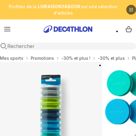
Profitez de la
LIVRAISON FABOOR
sur une sélection
d'articles
Menu
My 
Open search
Accueil
Mes sports
Promotions
-30% et plus !
-30% et plus
P