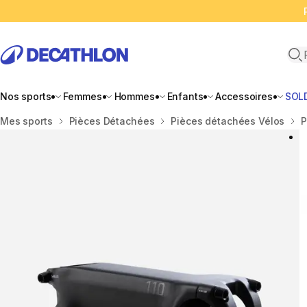
Ope
Nos sports
Femmes
Hommes
Enfants
Accessoires
SOL
Accueil
Mes sports
Pièces Détachées
Pièces détachées Vélos
P