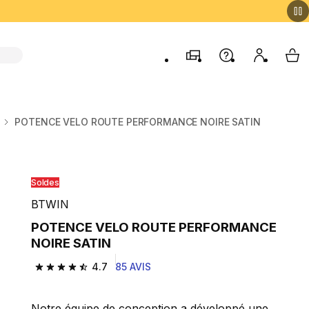
Magasins
Aide
Mon comp
My 
POTENCE VELO ROUTE PERFORMANCE NOIRE SATIN
Soldes
BTWIN
POTENCE VELO ROUTE PERFORMANCE
NOIRE SATIN
4.7
85 AVIS
4.7 out of 5 stars from 85 reviews
Notre équipe de conception a développé une