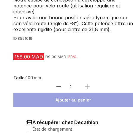
potence pour vélo route (utilisation régulière et
intensive)
Pour avoir une bonne position aérodynamique sur
son vélo route (angle de -8°). Cette potence offre un
excellente rigidité (pour cintre de 31,8 mm).
ID
8551019
159,00 MAD
Prix avant la réduction
199,00 MAD
-20%
Taille:
100 mm
Sélectionnez la quantité
Ajouter au panier
À récupérer chez Decathlon
État de chargement