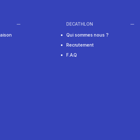
DECATHLON
raison
Qui sommes nous ?
Recrutement
F.A.Q