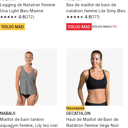
Legging de Natation Femme
Bas de maillot de bain de
Una Light Bleu Marine
natation femme Lila Simy Bleu
4.6
(212)
4.6
(171)
4.6 out of 5 stars from 212 reviews
4.6 out of 5 stars from 171 revi
159,00 MAD
109,00 MAD
Prix avant la réduction
139,00 MAD
21%
Nouveauté
NABAIJI
DECATHLON
Maillot de bain tankini
Haut de Maillot de Bain de
aquagym femme, Lily leo noir
Natation Femme Vega Noir