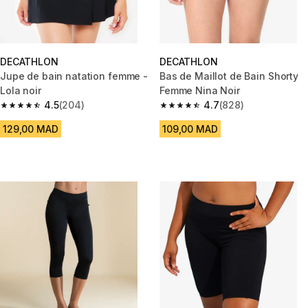
DECATHLON
DECATHLON
Jupe de bain natation femme -
Bas de Maillot de Bain Shorty
Lola noir
Femme Nina Noir
4.5
(204)
4.7
(828)
4.5 out of 5 stars from 204 reviews
4.7 out of 5 stars from 828 rev
129,00 MAD
109,00 MAD