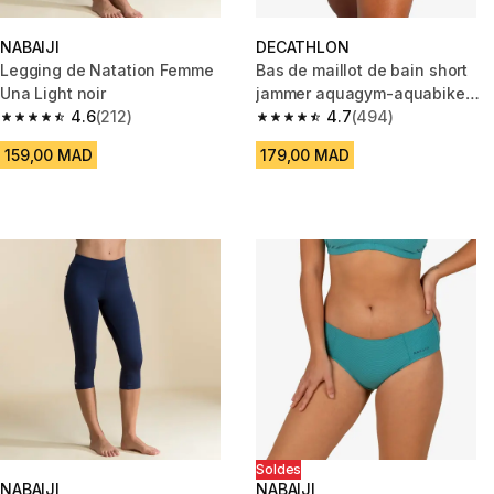
NABAIJI
DECATHLON
Legging de Natation Femme
Bas de maillot de bain short
Una Light noir
jammer aquagym-aquabike
4.6
(212)
femme mila noir
4.7
(494)
4.6 out of 5 stars from 212 reviews
4.7 out of 5 stars from 494 rev
159,00 MAD
179,00 MAD
Soldes
NABAIJI
NABAIJI