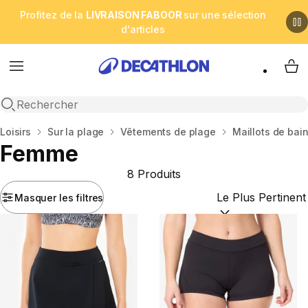
Profitez de la
LIVRAISON FABOOR
sur une sélection
d'articles
Menu
My 
Open search
Accueil
Loisirs
Sur la plage
Vêtements de plage
Maillots de bai
Femme
8 Produits
Masquer les filtres
Trier par :
(optional