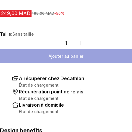
249,00 MAD
Prix avant la réduction
499,00 MAD
-50%
Taille:
Sans taille
Sélectionnez la quantité
Ajouter au panier
À récupérer chez Decathlon
État de chargement
Récupération point de relais
État de chargement
Livraison à domicile
État de chargement
Design benefits