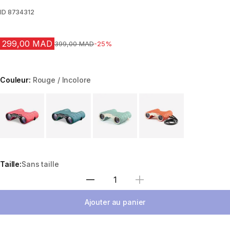
ID
8734312
299,00 MAD
Prix avant la réduction
399,00 MAD
-25%
Couleur:
Rouge / Incolore
Choose a variant
Taille:
Sans taille
Sélectionnez la quantité
Ajouter au panier