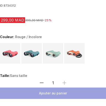
ID
8734312
299,00 MAD
Prix avant la réduction
399,00 MAD
-25%
Couleur:
Rouge / Incolore
Choose a variant
Taille:
Sans taille
Sélectionnez la quantité
Ajouter au panier