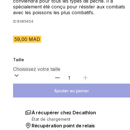
conviendra pour tous les types de pêche. Il a
spécialement été conçu pour résister aux combats
avec les poissons les plus combatifs.
ID
8385654
59,00 MAD
Taille
Sélectionnez la quantité
Ajouter au panier
À récupérer chez Decathlon
État de chargement
Récupération point de relais