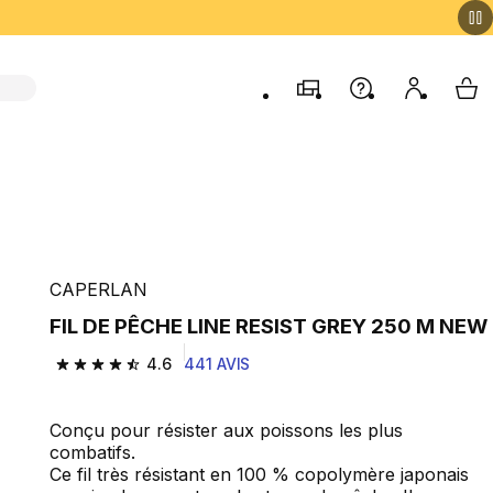
Magasins
Aide
Mon comp
My 
CAPERLAN
FIL DE PÊCHE LINE RESIST GREY 250 M NEW
4.6
441 AVIS
4.6 out of 5 stars from 441 reviews
Conçu pour résister aux poissons les plus
combatifs.
Ce fil très résistant en 100 % copolymère japonais