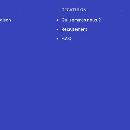
DECATHLON
raison
Qui sommes nous ?
Recrutement
F.A.Q