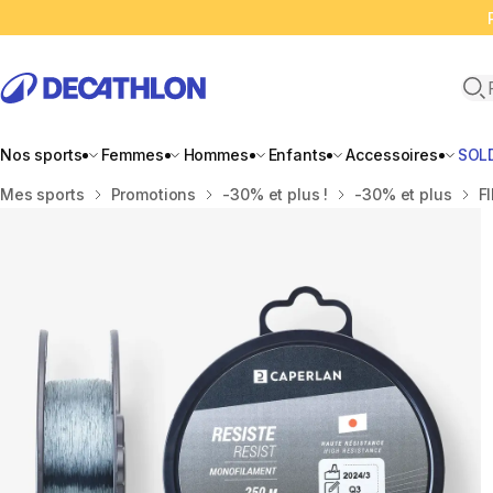
Ope
Nos sports
Femmes
Hommes
Enfants
Accessoires
SOL
Accueil
Mes sports
Promotions
-30% et plus !
-30% et plus
F