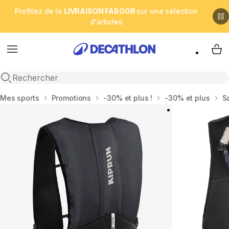
Profitez de la
LIVRAISON FABOOR
sur une sélection
d'articles
Menu
My 
Open search
Accueil
Mes sports
Promotions
-30% et plus !
-30% et plus
S