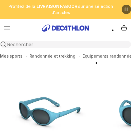
Profitez de la
LIVRAISON FABOOR
sur une sélection
d'articles
Menu
My 
Open search
Accueil
Mes sports
Randonnée et trekking
Équipements randonnée 