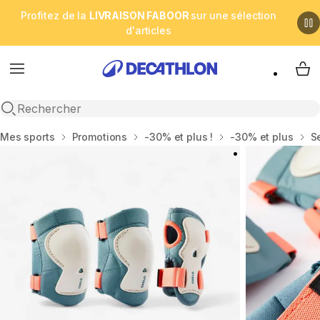
Profitez de la
LIVRAISON FABOOR
sur une sélection
d'articles
Menu
My 
Open search
Accueil
Mes sports
Promotions
-30% et plus !
-30% et plus
S