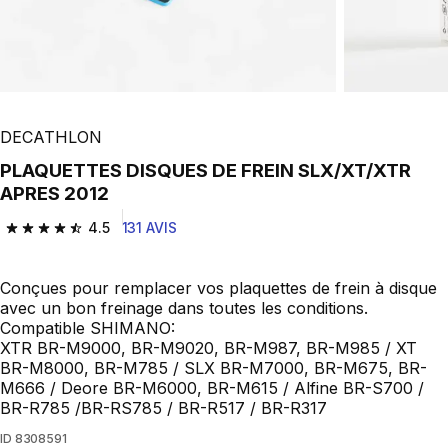
Play Video
DECATHLON
PLAQUETTES DISQUES DE FREIN SLX/XT/XTR
APRES 2012
4.5
131 AVIS
4.5 out of 5 stars from 131 reviews
Conçues pour remplacer vos plaquettes de frein à disque
avec un bon freinage dans toutes les conditions.
Compatible SHIMANO:
XTR BR-M9000, BR-M9020, BR-M987, BR-M985 / XT
BR-M8000, BR-M785 / SLX BR-M7000, BR-M675, BR-
M666 / Deore BR-M6000, BR-M615 / Alfine BR-S700 /
BR-R785 /BR-RS785 / BR-R517 / BR-R317
ID
8308591