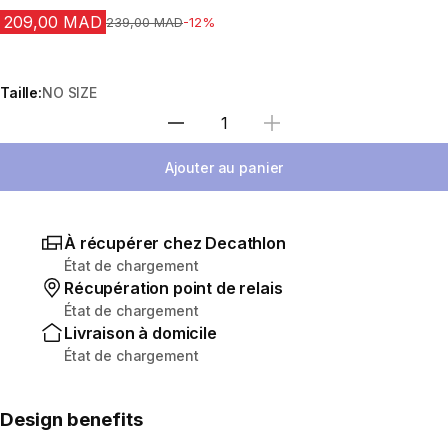
209,00 MAD
Prix avant la réduction
239,00 MAD
-12%
Taille:
NO SIZE
Sélectionnez la quantité
Ajouter au panier
À récupérer chez Decathlon
État de chargement
Récupération point de relais
État de chargement
Livraison à domicile
État de chargement
Design benefits