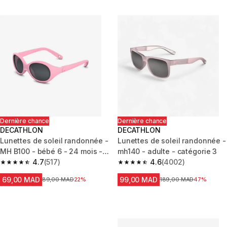
Dernière chance
Dernière chance
DECATHLON
DECATHLON
Lunettes de soleil randonnée -
Lunettes de soleil randonnée -
MH B100 - bébé 6 - 24 mois -
mh140 - adulte - catégorie 3
catégorie 4
4.7
(517)
4.6
(4002)
4.7 out of 5 stars from 517 reviews
4.6 out of 5 stars from 4002 r
69,00 MAD
99,00 MAD
Prix avant la réduction
89,00 MAD
22%
Prix avant la réduction
189,00 MAD
47%