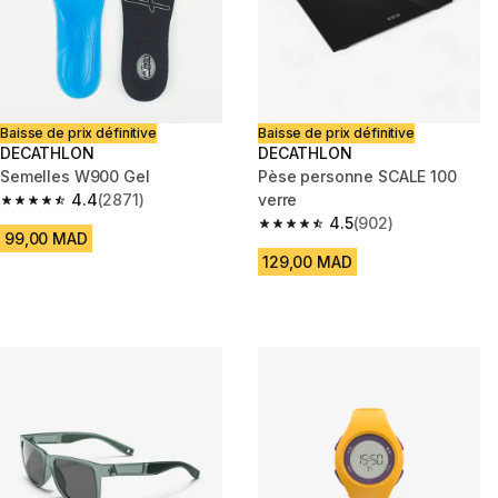
Baisse de prix définitive
Baisse de prix définitive
DECATHLON
DECATHLON
Semelles W900 Gel
Pèse personne SCALE 100
4.4
(2871)
verre
4.4 out of 5 stars from 2871 reviews
4.5
(902)
4.5 out of 5 stars from 902 rev
99,00 MAD
129,00 MAD