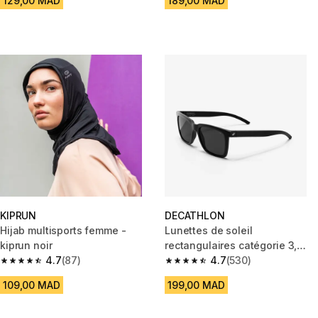
129,00 MAD
189,00 MAD
KIPRUN
DECATHLON
Hijab multisports femme -
Lunettes de soleil
kiprun noir
rectangulaires catégorie 3,
4.7
(87)
Active 500 SQR
4.7
(530)
4.7 out of 5 stars from 87 reviews
4.7 out of 5 stars from 530 rev
109,00 MAD
199,00 MAD