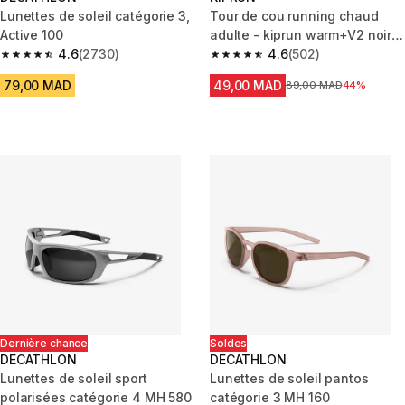
Lunettes de soleil catégorie 3,
Tour de cou running chaud
Active 100
adulte - kiprun warm+V2 noir
4.6
(2730)
graph
4.6
(502)
4.6 out of 5 stars from 2730 reviews
4.6 out of 5 stars from 502 rev
79,00 MAD
49,00 MAD
Prix avant la réduction
89,00 MAD
44%
Dernière chance
Soldes
DECATHLON
DECATHLON
Lunettes de soleil sport
Lunettes de soleil pantos
polarisées catégorie 4 MH 580
catégorie 3 MH 160