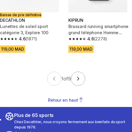
Baisse de prix définitive
DECATHLON
KIPRUN
Lunettes de soleil sport
Brassard running smartphone
catégorie 3, Explore 100
grand téléphone Homme
4.6
(1871)
Femme KIPRUN noir
4.6
(2278)
4.6 out of 5 stars from 1871 reviews
4.6 out of 5 stars from 2278 re
119,00 MAD
119,00 MAD
1
of
9
Retour en haut
Plus de 65 sports
Chez Decathlon, nous croyons fermement aux bienfaits du sport
depuis 1976.