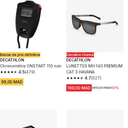
Baisse de prix définitive
Dernière chance
DECATHLON
DECATHLON
Chronomètre ONSTART 110 noir
LUNETTES MH 140 PREMIUM
4.5
(479)
CAT 3 HAVANA
4.5 out of 5 stars from 479 reviews
4.7
(327)
4.7 out of 5 stars from 327 rev
99,00 MAD
199,00 MAD
Prix avant la réduction
399,00 MAD
50%