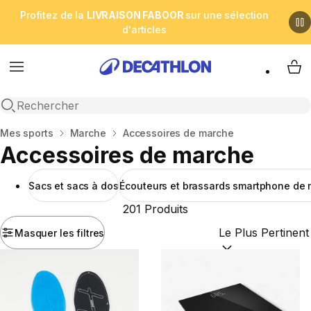
Profitez de la
LIVRAISON FABOOR
sur une sélection
d'articles
Menu
My 
Open search
Accueil
Mes sports
Marche
Accessoires de marche
Accessoires de marche
Sacs et sacs à dos
Écouteurs et brassards smartphone de
201 Produits
Masquer les filtres
Trier par :
(optional