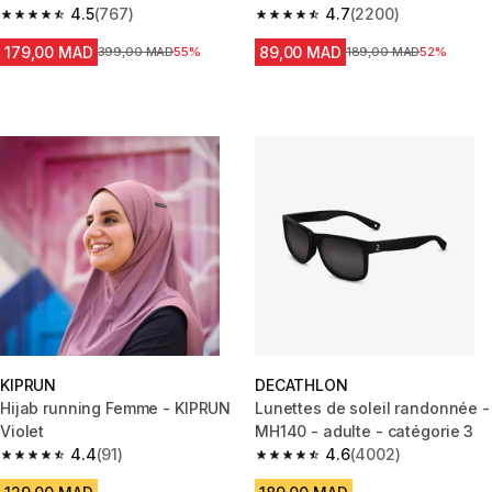
4.5
(767)
4.7
(2200)
4.5 out of 5 stars from 767 reviews
4.7 out of 5 stars from 2200 re
179,00 MAD
89,00 MAD
Prix avant la réduction
399,00 MAD
55%
Prix avant la réduction
189,00 MAD
52%
KIPRUN
DECATHLON
Hijab running Femme - KIPRUN
Lunettes de soleil randonnée -
Violet
MH140 - adulte - catégorie 3
4.4
(91)
4.6
(4002)
4.4 out of 5 stars from 91 reviews
4.6 out of 5 stars from 4002 r