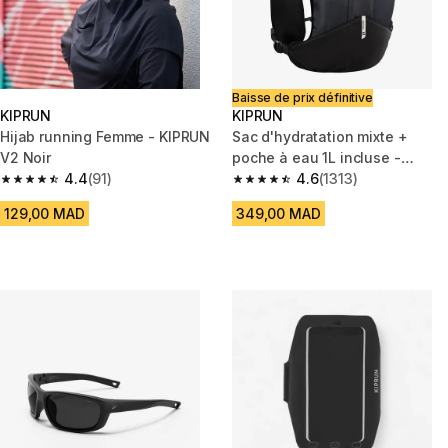
Baisse de prix définitive
KIPRUN
KIPRUN
Hijab running Femme - KIPRUN
Sac d'hydratation mixte +
V2 Noir
poche à eau 1L incluse -
4.4
(91)
KIPRUN 500 5L essentiel noir
4.6
(1313)
4.4 out of 5 stars from 91 reviews
4.6 out of 5 stars from 1313 re
129,00 MAD
349,00 MAD