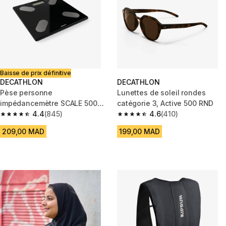
Baisse de prix définitive
DECATHLON
DECATHLON
Pèse personne
Lunettes de soleil rondes
impédancemètre SCALE 500
catégorie 3, Active 500 RND
verre
4.4
(845)
4.6
(410)
4.4 out of 5 stars from 845 reviews
4.6 out of 5 stars from 410 rev
209,00 MAD
199,00 MAD