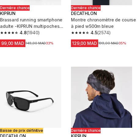
Dernière chance
Dernière chance
KIPRUN
DECATHLON
Brassard running smartphone
Montre chronomètre de course
adulte -KIPRUN multipoches
à pied w500m bleue
gris
4.8
(1940)
4.5
(2574)
4.8 out of 5 stars from 1940 reviews
4.5 out of 5 stars from 2574 re
99,00 MAD
129,00 MAD
Prix avant la réduction
149,00 MAD
33%
Prix avant la réduction
199,00 MAD
35%
Baisse de prix définitive
Dernière chance
DECATHLON
KIPRUN