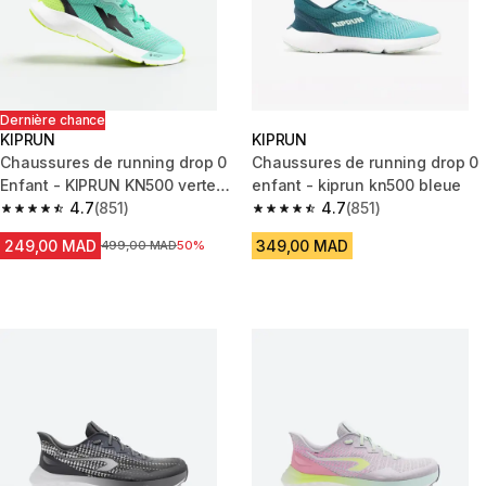
Dernière chance
KIPRUN
KIPRUN
Chaussures de running drop 0
Chaussures de running drop 0
Enfant - KIPRUN KN500 vertes
enfant - kiprun kn500 bleue
jaunes noires
4.7
(851)
4.7
(851)
4.7 out of 5 stars from 851 reviews
4.7 out of 5 stars from 851 rev
249,00 MAD
349,00 MAD
Prix avant la réduction
499,00 MAD
50%