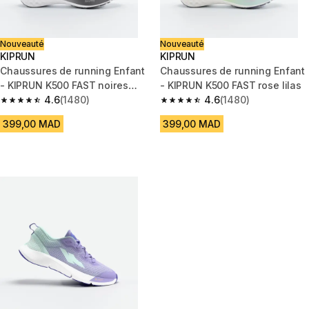
Nouveauté
Nouveauté
KIPRUN
KIPRUN
Chaussures de running Enfant
Chaussures de running Enfant
- KIPRUN K500 FAST noires
- KIPRUN K500 FAST rose lilas
blanches
4.6
(1480)
4.6
(1480)
4.6 out of 5 stars from 1480 reviews
4.6 out of 5 stars from 1480 re
399,00 MAD
399,00 MAD