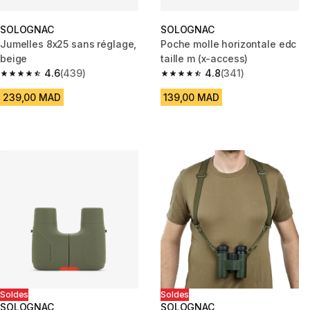
SOLOGNAC
SOLOGNAC
Jumelles 8x25 sans réglage,
Poche molle horizontale edc
beige
taille m (x-access)
4.6
(439)
4.8
(341)
4.6 out of 5 stars from 439 reviews
4.8 out of 5 stars from 341 rev
239,00 MAD
139,00 MAD
Soldes
Soldes
SOLOGNAC
SOLOGNAC