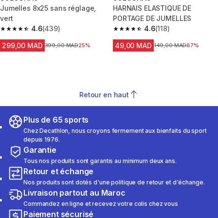
Jumelles 8x25 sans réglage,
HARNAIS ELASTIQUE DE
vert
PORTAGE DE JUMELLES
4.6
(439)
4.6
(118)
4.6 out of 5 stars from 439 reviews
4.6 out of 5 stars from 118 revi
299,00 MAD
49,00 MAD
Prix avant la réduction
399,00 MAD
25%
Prix avant la réduction
149,00 MAD
67%
Retour en haut
Plus de 65 sports
Chez Decathlon, nous croyons fermement aux bienfaits du sport
depuis 1976.
Garantie
Tous nos produits sont garantis au minimum deux ans.
Retour et échange
Nos produits sont dotés d'une politique de retour et d'échange.
Livraison partout au Maroc
Commandez en ligne et recevez votre colis chez vous
Paiement sécurisé