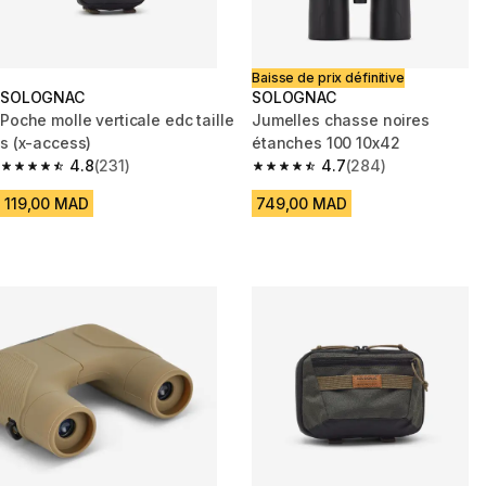
Baisse de prix définitive
SOLOGNAC
SOLOGNAC
Poche molle verticale edc taille
Jumelles chasse noires
s (x-access)
étanches 100 10x42
4.8
(231)
4.7
(284)
4.8 out of 5 stars from 231 reviews
4.7 out of 5 stars from 284 rev
119,00 MAD
749,00 MAD