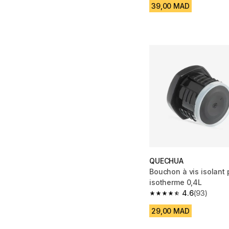
39,00 MAD
QUECHUA
Bouchon à vis isolant 
isotherme 0,4L
4.6
(93)
4.6 out of 5 stars fro
29,00 MAD