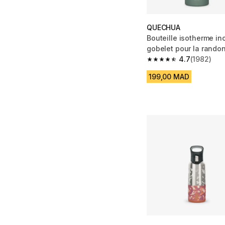
QUECHUA
Bouteille isotherme in
gobelet pour la randon
fumé
4.7
(1982)
4.7 out of 5 stars fro
199,00 MAD