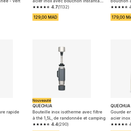
née - vert
acier inox avec bouchon instantané
bouchon à
de randonnée
4.7
(1132)
randonné
m 1396 reviews
4.7 out of 5 stars from 1132 reviews
4.7 out of
129,00 MAD
179,00 M
Nouveauté
QUECHUA
QUECHUA
re rapide
Bouteille inox isotherme avec filtre
Gourde en
à thé 1,5L, de randonnée et camping
acier ino
4.4
(290)
de rando
m 1762 reviews
4.4 out of 5 stars from 290 reviews
4.7 out of