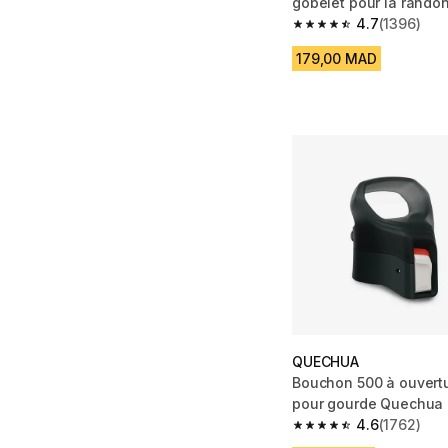
gobelet pour la randon
4.7
(1396)
4.7 out of 5 stars fro
179,00 MAD
QUECHUA
Bouchon 500 à ouvertu
pour gourde Quechua
4.6
(1762)
4.6 out of 5 stars fro