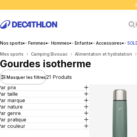
Ope
Nos sports
Femmes
Hommes
Enfants
Accessoires
SOL
Accueil
Mes sports
Camping Bivouac
Alimentation et hydratation
Gourdes isotherme
21 Produits
Masquer les filtres
ar prix
ar taille
Par marque
Par nature
Par genre
ar pratique
Par couleur