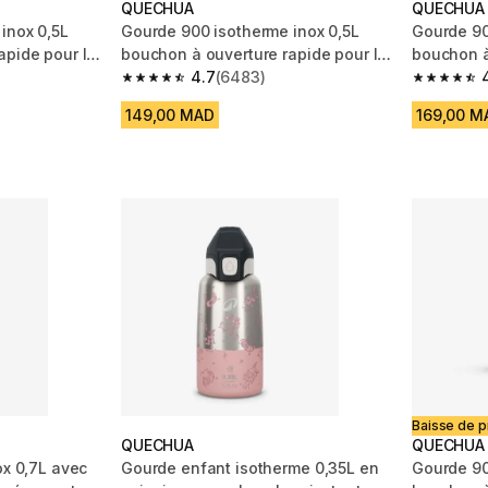
QUECHUA
QUECHUA
inox 0,5L
Gourde 900 isotherme inox 0,5L
Gourde 90
apide pour la
bouchon à ouverture rapide pour la
bouchon à
randonnée
4.7
(6483)
randonné
m 6483 reviews
4.7 out of 5 stars from 6483 reviews
4.7 out of
149,00 MAD
169,00 M
Baisse de pr
QUECHUA
QUECHUA
ox 0,7L avec
Gourde enfant isotherme 0,35L en
Gourde 90