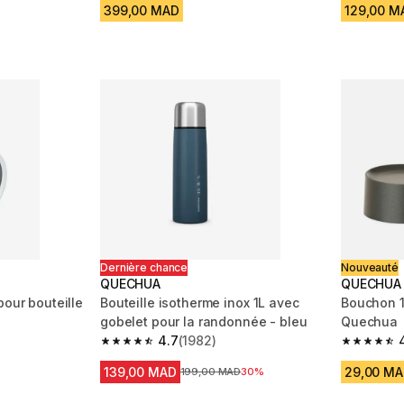
399,00 MAD
129,00 M
Dernière chance
Nouveauté
QUECHUA
QUECHUA
pour bouteille
Bouteille isotherme inox 1L avec
Bouchon 1
gobelet pour la randonnée - bleu
Quechua
4.7
(1982)
m 93 reviews
4.7 out of 5 stars from 1982 reviews
4.8 out of
139,00 MAD
29,00 M
Prix avant la réduction
199,00 MAD
30%