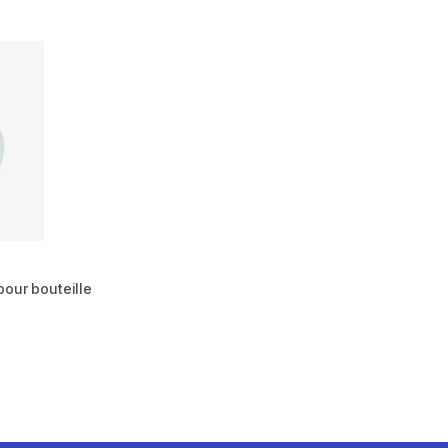
pour bouteille
 156 reviews