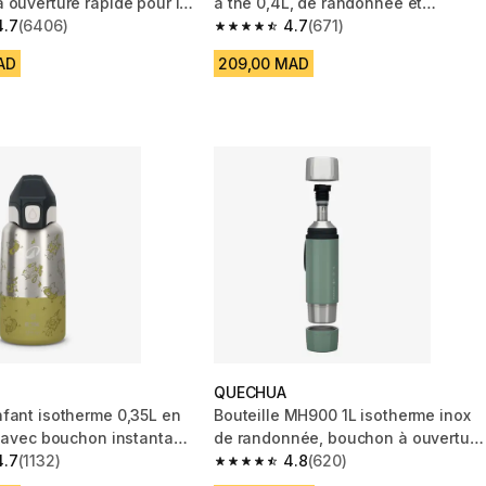
 ouverture rapide pour la
à thé 0,4L, de randonnée et
e
4.7
(6406)
camping
4.7
(671)
 5 stars from 6406 reviews
4.7 out of 5 stars from 671 reviews
AD
209,00 MAD
QUECHUA
fant isotherme 0,35L en
Bouteille MH900 1L isotherme inox
x avec bouchon instantané
de randonnée, bouchon à ouverture
nnée
4.7
(1132)
rapide
4.8
(620)
 5 stars from 1132 reviews
4.8 out of 5 stars from 620 reviews