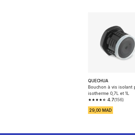
QUECHUA
Bouchon à vis isolant 
isotherme 0,7L et 1L
4.7
(156)
4.7 out of 5 stars from
29,00 MAD