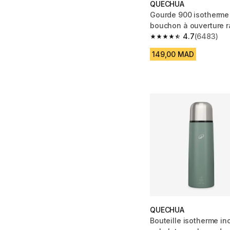
QUECHUA
Gourde 900 isotherme 
bouchon à ouverture r
randonnée
4.7
(6483)
4.7 out of 5 stars fro
149,00 MAD
QUECHUA
Bouteille isotherme in