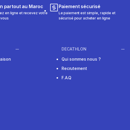
on partout au Maroc
Paiement sécurisé
 en ligne et recevez votre
Le paiement est simple, rapide et
 vous
sécurisé pour acheter en ligne
DECATHLON
raison
Qui sommes nous ?
Recrutement
F.A.Q