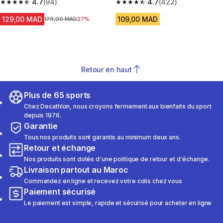
4.7
(94)
MH100 KID - 2-6 ANS
4.7
(422)
4.7 out of 5 stars from 94 reviews
4.7 out of 5 stars from 422 rev
129,00 MAD
109,00 MAD
Prix avant la réduction
179,00 MAD
27%
Retour en haut
Plus de 65 sports
Chez Decathlon, nous croyons fermement aux bienfaits du sport
depuis 1976.
Garantie
Tous nos produits sont garantis au minimum deux ans.
Retour et échange
Nos produits sont dotés d'une politique de retour et d'échange.
Livraison partout au Maroc
Commandez en ligne et recevez votre colis chez vous
Paiement sécurisé
Le paiement est simple, rapide et sécurisé pour acheter en ligne