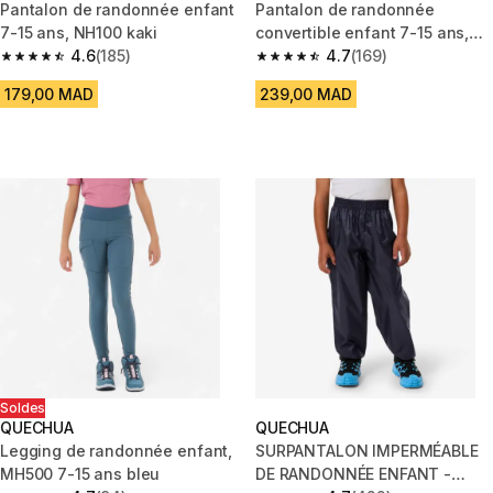
Pantalon de randonnée enfant
Pantalon de randonnée
7-15 ans, NH100 kaki
convertible enfant 7-15 ans,
4.6
(185)
MH500 gris
4.7
(169)
4.6 out of 5 stars from 185 reviews
4.7 out of 5 stars from 169 rev
179,00 MAD
239,00 MAD
Soldes
QUECHUA
QUECHUA
Legging de randonnée enfant,
SURPANTALON IMPERMÉABLE
MH500 7-15 ans bleu
DE RANDONNÉE ENFANT -