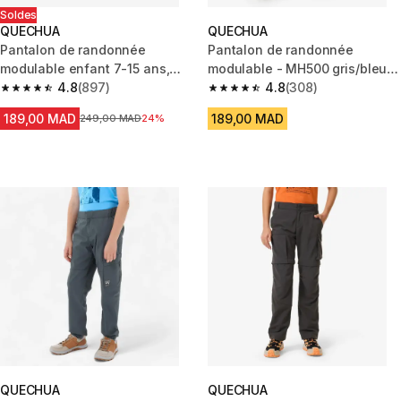
Soldes
QUECHUA
QUECHUA
Pantalon de randonnée
Pantalon de randonnée
modulable enfant 7-15 ans,
modulable - MH500 gris/bleu-
MH500 noir
4.8
(897)
enfant 2-6 ANS
4.8
(308)
4.8 out of 5 stars from 897 reviews
4.8 out of 5 stars from 308 rev
189,00 MAD
189,00 MAD
Prix avant la réduction
249,00 MAD
24%
QUECHUA
QUECHUA