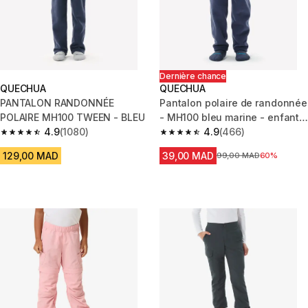
Dernière chance
QUECHUA
QUECHUA
PANTALON RANDONNÉE
Pantalon polaire de randonnée
POLAIRE MH100 TWEEN - BLEU
- MH100 bleu marine - enfant 2
4.9
(1080)
- 6 ans
4.9
(466)
4.9 out of 5 stars from 1080 reviews
4.9 out of 5 stars from 466 rev
129,00 MAD
39,00 MAD
Prix avant la réduction
99,00 MAD
60%