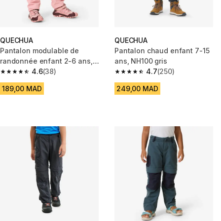
QUECHUA
QUECHUA
Pantalon modulable de
Pantalon chaud enfant 7-15
randonnée enfant 2-6 ans,
ans, NH100 gris
MH500 kid rose
4.6
(38)
4.7
(250)
4.6 out of 5 stars from 38 reviews
4.7 out of 5 stars from 250 rev
189,00 MAD
249,00 MAD