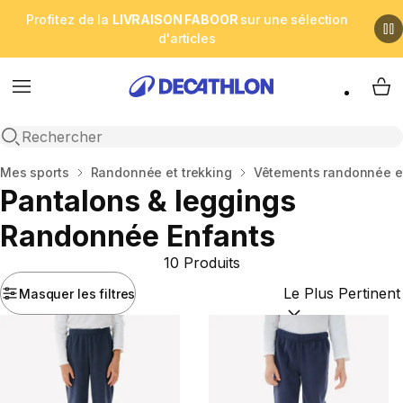
Profitez de la
LIVRAISON FABOOR
sur une sélection
d'articles
Menu
My 
Open search
Accueil
Mes sports
Randonnée et trekking
Vêtements randonnée e
Pantalons & leggings
Randonnée Enfants
10 Produits
Masquer les filtres
Trier par :
(optional