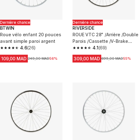
Dernière chance
Dernière chance
BTWIN
RIVERSIDE
Roue vélo enfant 20 pouces
ROUE VTC 28" /Arrière /Double
avant simple paroi argent
Parois /Cassette /V-Brake
4.6
(26)
/Quick&Release/ Noire
4.1
(69)
4.6 out of 5 stars from 26 reviews
4.1 out of 5 stars from 69 revie
109,00 MAD
309,00 MAD
Prix avant la réduction
249,00 MAD
56%
Prix avant la réduction
699,00 MAD
55%