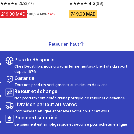
Vis/ Argent
4.3
(77)
Vis/ Noire
4.3
(89)
4.3 out of 5 stars from 77 reviews
4.3 out of 5 stars from 89 revi
219,00 MAD
749,00 MAD
Prix avant la réduction
499,00 MAD
56%
Retour en haut
Plus de 65 sports
Chez Decathlon, nous croyons fermement aux bienfaits du sport
depuis 1976.
Garantie
Tous nos produits sont garantis au minimum deux ans.
Retour et échange
Nos produits sont dotés d'une politique de retour et d'échange.
Livraison partout au Maroc
Commandez en ligne et recevez votre colis chez vous
Paiement sécurisé
Le paiement est simple, rapide et sécurisé pour acheter en ligne