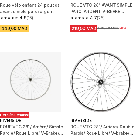
Roue vélo enfant 24 pouces
ROUE VTC 28" AVANT SIMPLE
avant simple paroi argent
PAROI ARGENT V-BRAKE
4.8
(15)
SERRAGE QUICK AND RELEASE
4.7
(25)
4.8 out of 5 stars from 15 reviews
4.7 out of 5 stars from 25 revi
449,00 MAD
219,00 MAD
Prix avant la réduction
499,00 MAD
56%
Dernière chance
RIVERSIDE
RIVERSIDE
ROUE VTC 28"/ Arrière/ Simple
ROUE VTC 28"/ Arrière/ Double
Paroie/ Roue Libre/ V-Brake/
Parois/ Roue Libre/ V-brake/