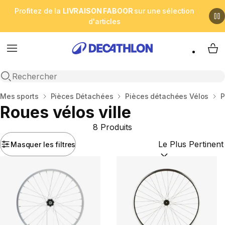
Profitez de la
LIVRAISON FABOOR
sur une sélection
d'articles
Menu
My 
Open search
Accueil
Mes sports
Pièces Détachées
Pièces détachées Vélos
P
Roues vélos ville
8 Produits
Masquer les filtres
Trier par :
(optional