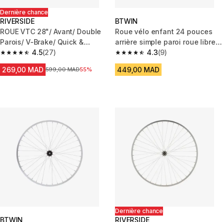
Dernière chance
RIVERSIDE
BTWIN
ROUE VTC 28"/ Avant/ Double
Roue vélo enfant 24 pouces
Parois/ V-Brake/ Quick &
arrière simple paroi roue libre
Release/ Noire
4.5
(27)
argent
4.3
(9)
4.5 out of 5 stars from 27 reviews
4.3 out of 5 stars from 9 revie
269,00 MAD
449,00 MAD
Prix avant la réduction
599,00 MAD
55%
Dernière chance
BTWIN
RIVERSIDE